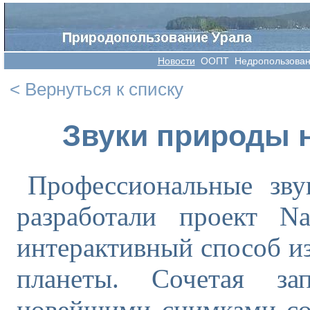
Новости
OOПT
Недропользова
< Вернуться к списку
Звуки природы н
Профессиональные зву
разработали проект N
интерактивный способ и
планеты. Сочетая за
новейшими снимками со 