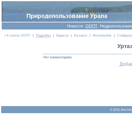
Новости
OOПT
Недропользова
< К списку ООПТ
|
Подробно
|
Кадастр
|
На карте
|
Фотоальбом
|
Слайдшо
Урта
Нет комментариев
Доба
© 2011 Инстит