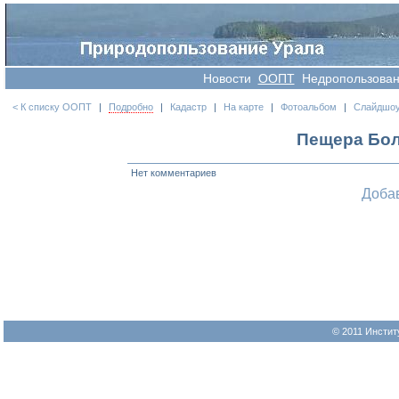
Новости
OOПT
Недропользова
< К списку ООПТ
|
Подробно
|
Кадастр
|
На карте
|
Фотоальбом
|
Слайдшо
Пещера Бол
Нет комментариев
Доба
© 2011 Инстит