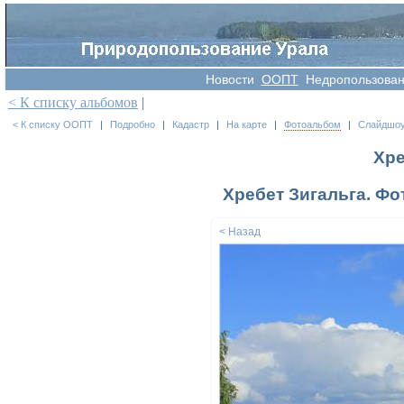
Новости
OOПT
Недропользова
< К списку альбомов
|
< К списку ООПТ
|
Подробно
|
Кадастр
|
На карте
|
Фотоальбом
|
Слайдшо
Хре
Хребет Зигальга. Фот
< Назад