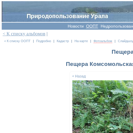
Новости
OOПT
Недропользова
< К списку альбомов
|
< К списку ООПТ
|
Подробно
|
Кадастр
|
На карте
|
Фотоальбом
|
Слайдшо
Пещера
Пещера Комсомольская.
< Назад