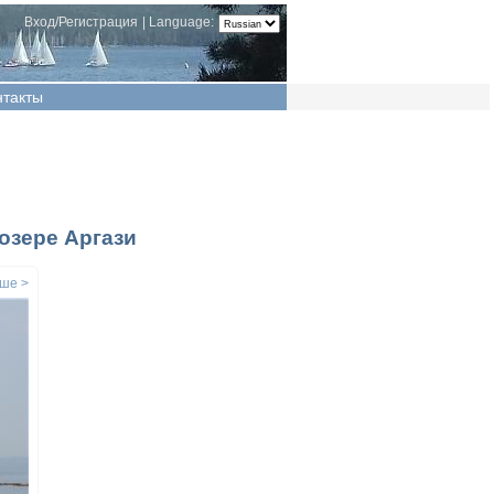
Вход/Регистрация
|
Language:
нтакты
озере Аргази
ше >