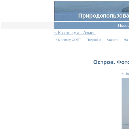
Ново
< К списку альбомов
|
< К списку ООПТ
|
Подробно
|
Кадастр
|
На 
Остров. Фот
< Н