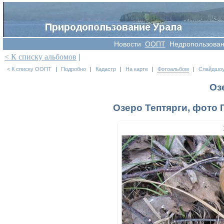
Новости
OOПT
Недропользова
< К списку альбомов
|
< К списку ООПТ
|
Подробно
|
Кадастр
|
На карте
|
Фотоальбом
|
Слайдшо
Оз
Озеро Тептярги, фото Г