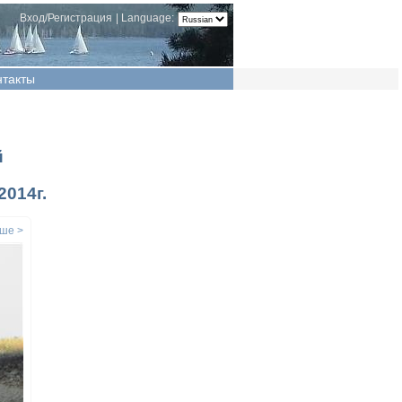
Вход/Регистрация
|
Language:
нтакты
й
014г.
ше >