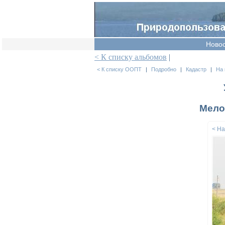
Ново
< К списку альбомов
|
< К списку ООПТ
|
Подробно
|
Кадастр
|
На 
Мело
< Н