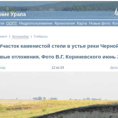
сти
OOПT
Недропользование
Археология
Карта
Новые фото
Ко
карте
|
Фотоальбом
|
Слайдшоу
Участок каменистой степи в устье реки Черно
вые отложения. Фото В.Г. Кориневского июнь 2
азад
12
из
24
Даль