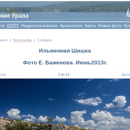
сти
OOПT
Недропользование
Археология
Карта
Новые фото
Ко
карте
|
Фотоальбом
|
Слайдшоу
Ильменная Шишка
Фото Е. Баженова. Июнь2013г.
азад
2
из
12
Даль