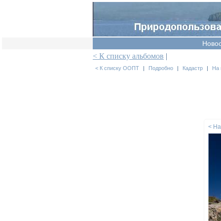
Ново
< К списку альбомов
|
< К списку ООПТ
|
Подробно
|
Кадастр
|
На 
< Н