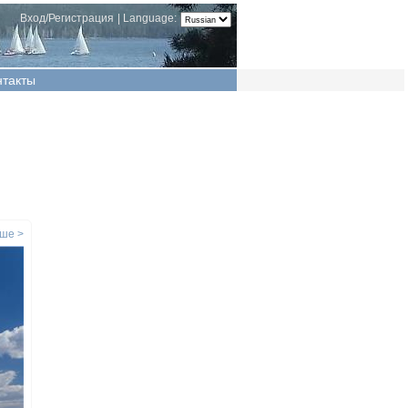
Вход/Регистрация
|
Language:
нтакты
ше >