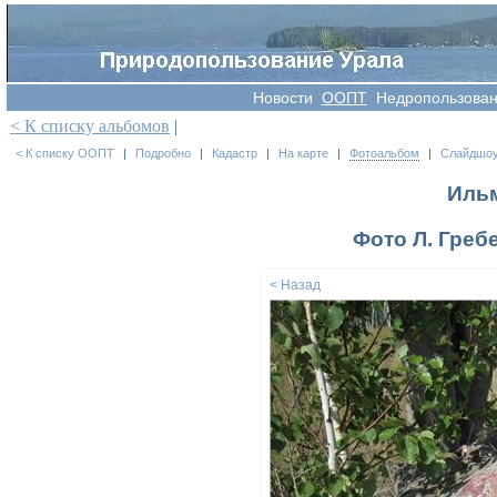
Новости
OOПT
Недропользова
< К списку альбомов
|
< К списку ООПТ
|
Подробно
|
Кадастр
|
На карте
|
Фотоальбом
|
Слайдшо
Иль
Фото Л. Гребе
< Назад