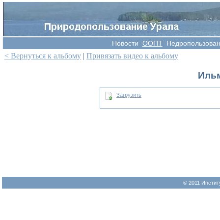
Новости
OOПT
Недропользова
< Вернуться к альбому
|
Привязать видео к альбому
Иль
Загрузить
© 2011 Инстит