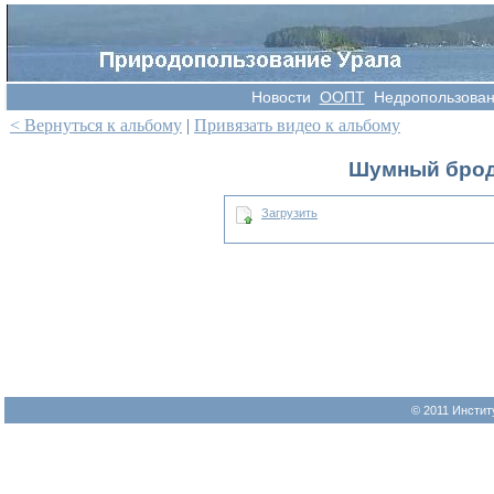
Новости
OOПT
Недропользова
< Вернуться к альбому
|
Привязать видео к альбому
Шумный брод 
Загрузить
© 2011 Инстит