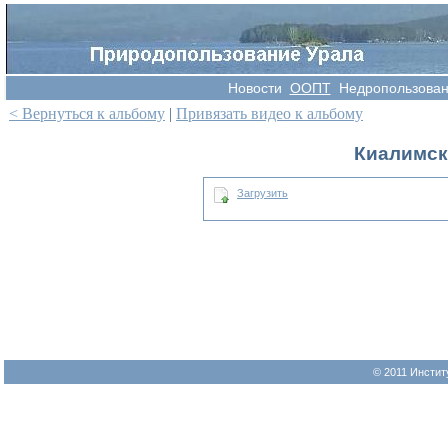
Новости
OOПT
Недропользова
< Вернуться к альбому
|
Привязать видео к альбому
Киалимск
Загрузить
© 2011 Инстит