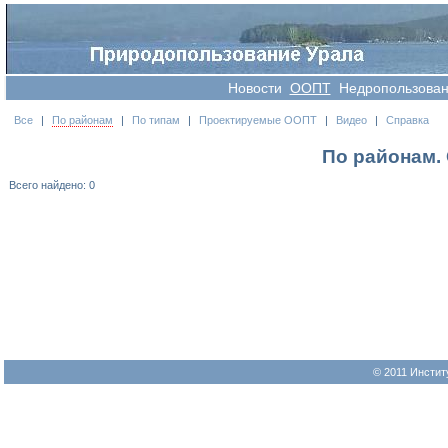
Новости
OOПT
Недропользова
Все
|
По районам
|
По типам
|
Проектируемые ООПТ
|
Видео
|
Справка
По районам. 
Всего найдено: 0
© 2011 Инстит