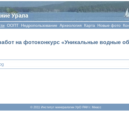
сти
OOПT
Недропользование
Археология
Карта
Новые фото
Ко
работ на фотоконкурс «Уникальные водные о
jpg
© 2011 Институт минералогии УрО РАН г. Миасс