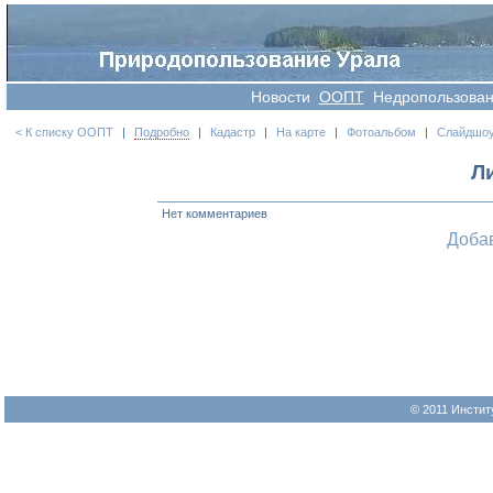
Новости
OOПT
Недропользова
< К списку ООПТ
|
Подробно
|
Кадастр
|
На карте
|
Фотоальбом
|
Слайдшо
Л
Нет комментариев
Доба
© 2011 Инстит