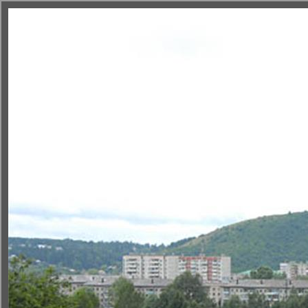
Новости
OOПT
Недропользова
< К списку ООПТ
|
Подробно
|
Кадастр
|
На карте
|
Фотоальбом
|
Слайдшо
Л
© 2011 Инстит