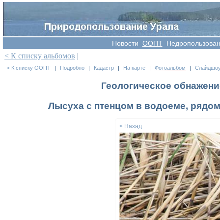
Новости
OOПT
Недропользова
< К списку альбомов
|
< К списку ООПТ
|
Подробно
|
Кадастр
|
На карте
|
Фотоальбом
|
Слайдшо
Геологическое обнажени
Лысуха с птенцом в водоеме, рядом 
< Назад