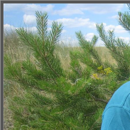
Новости
OOПT
Недропользова
< К списку ООПТ
|
Подробно
|
Кадастр
|
На карте
|
Фотоальбом
|
Слайдшо
Геологическое обнажени
© 2011 Инстит