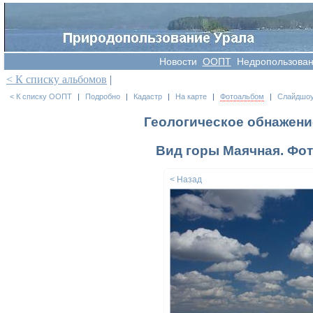
Новости
OOПT
Недропользова
< К списку альбомов
|
< К списку ООПТ
|
Подробно
|
Кадастр
|
На карте
|
Фотоальбом
|
Слайдшо
Геологическое обнажени
Вид горы Маячная. Фот
< Назад