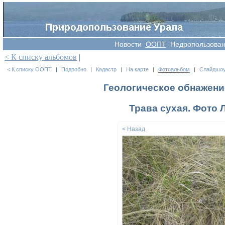
Новости
OOПT
Недропользова
< К списку альбомов
|
< К списку ООПТ
|
Подробно
|
Кадастр
|
На карте
|
Фотоальбом
|
Слайдшо
Геологическое обнажени
Трава сухая. Фото Л
< Назад