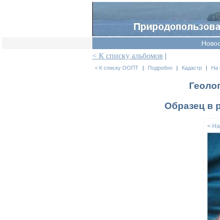
Ново
< К списку альбомов
|
< К списку ООПТ
|
Подробно
|
Кадастр
|
На 
Геоло
Образец в 
< Н