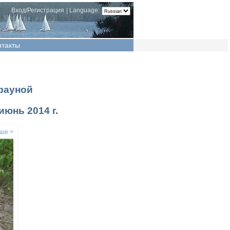
Вход/Регистрация
|
Language:
нтакты
фауной
юнь 2014 г.
ше >