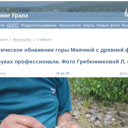
сти
OOПT
Недропользование
Археология
Карта
Новые фото
Ко
карте
|
Фотоальбом
|
Слайдшоу
гическое обнажение горы Маячной с древней 
руках профессионала. Фото Гребенниковой Л. и
азад
15
из
20
Даль