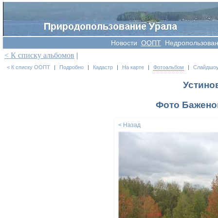
Новости
OOПT
Недропользова
< К списку альбомов
|
< К списку ООПТ
|
Подробно
|
Кадастр
|
На карте
|
Фотоальбом
|
Слайдшо
Устино
Фото Баженов
< Назад