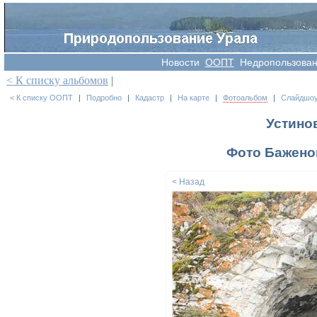
Новости
OOПT
Недропользова
< К списку альбомов
|
< К списку ООПТ
|
Подробно
|
Кадастр
|
На карте
|
Фотоальбом
|
Слайдшо
Устино
Фото Баженов
< Назад