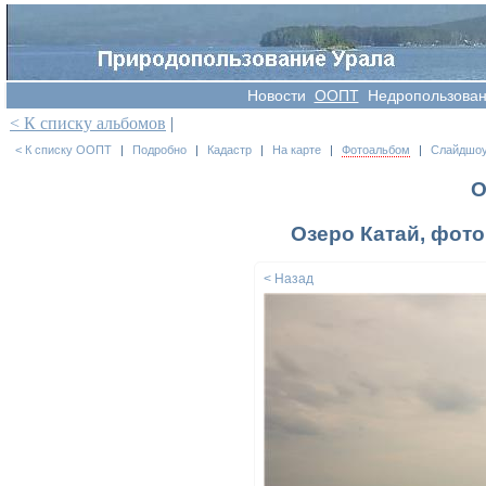
Новости
OOПT
Недропользова
< К списку альбомов
|
< К списку ООПТ
|
Подробно
|
Кадастр
|
На карте
|
Фотоальбом
|
Слайдшо
О
Озеро Катай, фото 
< Назад