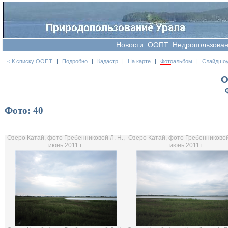
Новости
OOПT
Недропользова
< К списку ООПТ
|
Подробно
|
Кадастр
|
На карте
|
Фотоальбом
|
Слайдшо
О
Фото: 40
Озеро Катай, фото Гребенниковой Л. Н.,
Озеро Катай, фото Гребенниковой 
июнь 2011 г.
июнь 2011 г.