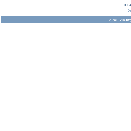
стр
У
© 2011 Инстит