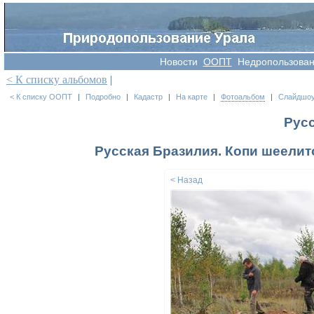
Новости
OOПT
Недропользова
< К списку альбомов
|
< К списку ООПТ
|
Подробно
|
Кадастр
|
На карте
|
Фотоальбом
|
Слайдшо
Рус
Русская Бразилия. Копи шеелито
< Назад