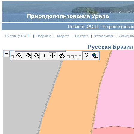
Новости
OOПT
Недропользова
< К списку ООПТ
|
Подробно
|
Кадастр
|
На карте
|
Фотоальбом
|
Слайдшо
Русская Бразил