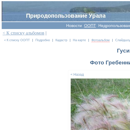
Новости
OOПT
Недропользова
< К списку альбомов
|
< К списку ООПТ
|
Подробно
|
Кадастр
|
На карте
|
Фотоальбом
|
Слайдшо
Гуси
Фото Гребенни
< Назад