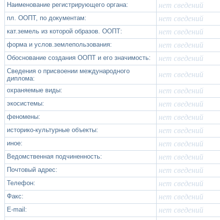
Наименование регистрирующего органа:
нет сведений
пл. ООПТ, по документам:
нет сведений
кат.земель из которой образов. ООПТ:
нет сведений
форма и услов.землепользования:
нет сведений
Обоснование создания ООПТ и его значимость:
нет сведений
Сведения о присвоении международного
нет сведений
диплома:
охраняемые виды:
нет сведений
экосистемы:
нет сведений
феномены:
нет сведений
историко-культурные объекты:
нет сведений
иное:
нет сведений
Ведомственная подчиненность:
нет сведений
Почтовый адрес:
нет сведений
Телефон:
нет сведений
Факс:
нет сведений
Е-mail:
нет сведений