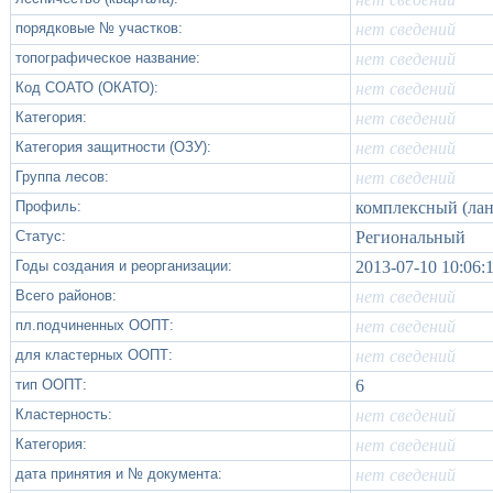
порядковые № участков:
нет сведений
топографическое название:
нет сведений
Код СОАТО (ОКАТО):
нет сведений
Категория:
нет сведений
Категория защитности (ОЗУ):
нет сведений
Группа лесов:
нет сведений
Профиль:
комплексный (ла
Статус:
Региональный
Годы создания и реорганизации:
2013-07-10 10:06:
Всего районов:
нет сведений
пл.подчиненных ООПТ:
нет сведений
для кластерных ООПТ:
нет сведений
тип ООПТ:
6
Кластерность:
нет сведений
Категория:
нет сведений
дата принятия и № документа:
нет сведений