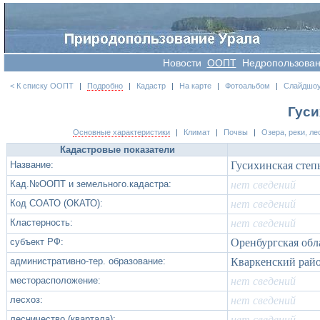
Новости
OOПT
Недропользова
< К списку ООПТ
|
Подробно
|
Кадастр
|
На карте
|
Фотоальбом
|
Слайдшо
Гуси
Основные характеристики
|
Климат
|
Почвы
|
Озера, реки, ле
Кадастровые показатели
Название:
Гусихинская степ
Кад.№ООПТ и земельного.кадастра:
нет сведений
Код СОАТО (ОКАТО):
нет сведений
Кластерность:
нет сведений
субъект РФ:
Оренбургская обл
административно-тер. образование:
Кваркенский рай
месторасположение:
нет сведений
лесхоз:
нет сведений
лесничество (квартала):
нет сведений