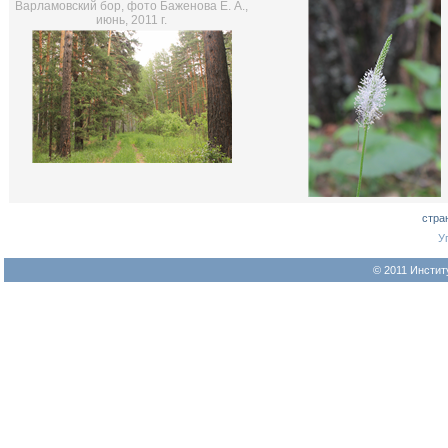
Варламовский бор, фото Баженова Е. А.,
июнь, 2011 г.
стра
У
© 2011 Инстит