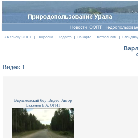
Новости
OOПT
Недропользова
< К списку ООПТ
|
Подробно
|
Кадастр
|
На карте
|
Фотоальбом
|
Слайдшо
Варл
Видео: 1
Варламовский бор. Видео. Автор
Баженов Е.А. ОГИТ