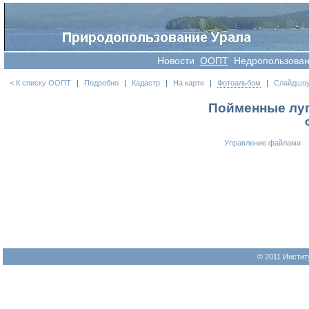
Новости
OOПT
Недропользова
< К списку ООПТ
|
Подробно
|
Кадастр
|
На карте
|
Фотоальбом
|
Слайдшо
Пойменные луга
Управление файлами
© 2011 Инстит