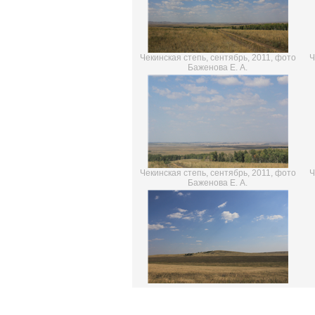
Чекинская степь, сентябрь, 2011, фото
Ч
Баженова Е. А.
Чекинская степь, сентябрь, 2011, фото
Ч
Баженова Е. А.