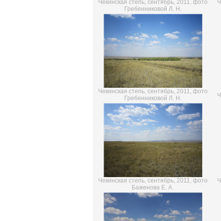
Чекинская степь, сентябрь, 2011, фото
Ч
Гребенниковой Л. Н.
Чекинская степь, сентябрь, 2011, фото
Ч
Гребенниковой Л. Н.
Чекинская степь, сентябрь, 2011, фото
Ч
Баженова Е. А.