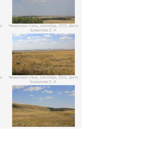
то
Чекинская степь, сентябрь, 2011, фото
Баженова Е. А.
то
Чекинская степь, сентябрь, 2011, фото
Баженова Е. А.