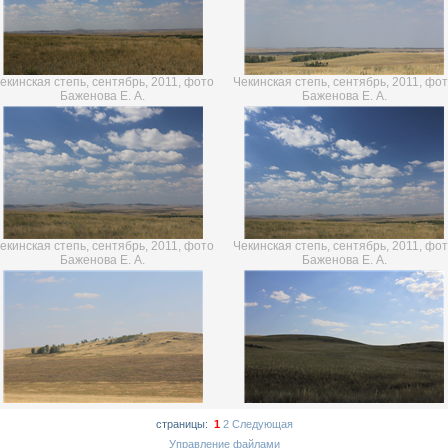
екинская степь, сентябрь, 2011, фото
Чекинская степь, сентябрь, 2011, фо
Баженова Е. А.
Баженова Е. А.
екинская степь, сентябрь, 2011, фото
Чекинская степь, сентябрь, 2011, фо
Баженова Е. А.
Баженова Е. А.
страницы:
1
2
Следующая
Управление файлами