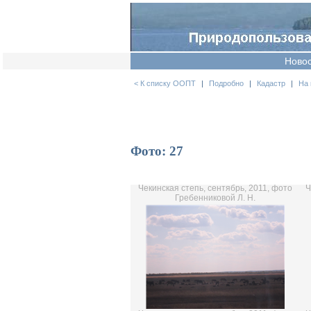
Ново
< К списку ООПТ
|
Подробно
|
Кадастр
|
На 
Фото: 27
Чекинская степь, сентябрь, 2011, фото
Ч
Гребенниковой Л. Н.