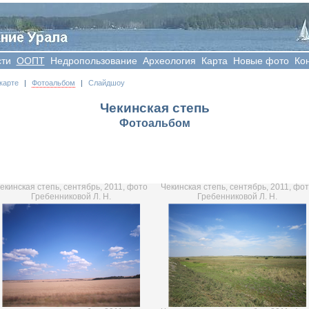
сти
OOПT
Недропользование
Археология
Карта
Новые фото
Ко
карте
|
Фотоальбом
|
Слайдшоу
Чекинская степь
Фотоальбом
екинская степь, сентябрь, 2011, фото
Чекинская степь, сентябрь, 2011, фо
Гребенниковой Л. Н.
Гребенниковой Л. Н.