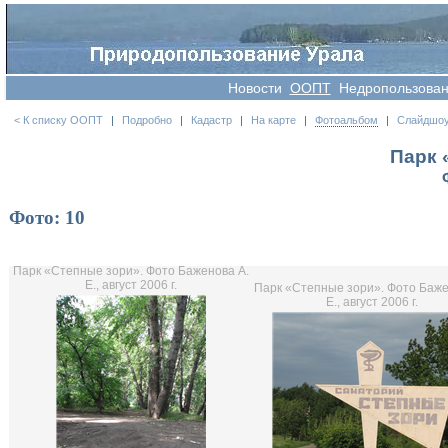
Новости
OOПT
Недропользова
< К списку ООПТ
|
Подробно
|
Кадастр
|
На карте
|
Фотоальбом
|
Слайдшо
Парк 
Фото: 10
Парк «Степные зори». Фото Баженова А.
Е., август 2006 г.
Парк «Степные зори». Фото Баже
Е., август 2006 г.