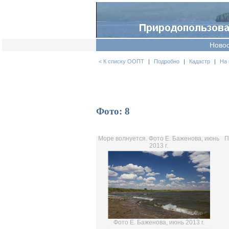
Ново
< К списку ООПТ
|
Подробно
|
Кадастр
|
На 
Фото: 8
Море волнуется. Фото Е. Баженова, июнь
П
2013 г.
Фото Е. Баженова, июнь 2013 г.