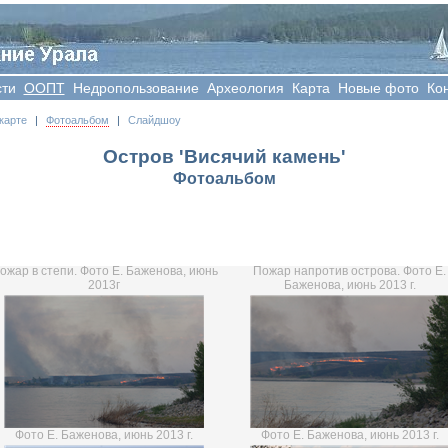
сти
OOПT
Недропользование
Археология
Карта
Новые фото
Ко
карте
|
Фотоальбом
|
Слайдшоу
Остров 'Висячий камень'
Фотоальбом
ожар в степи. Фото Е. Баженова, июнь
Пожар напротив острова. Фото Е.
2013г
Баженова, июнь 2013 г.
Фото Е. Баженова, июнь 2013 г.
Фото Е. Баженова, июнь 2013 г.