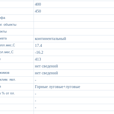
400
450
ефа
г. объекты
екты
мата
континентальный
епл.мес,С
17.4
хол.мес,С
-16.2
м
413
нет сведений
ежимов
нет сведений
клим. явл.
-
в
Горные луговые+луговые
 % от пл.
-
-
-