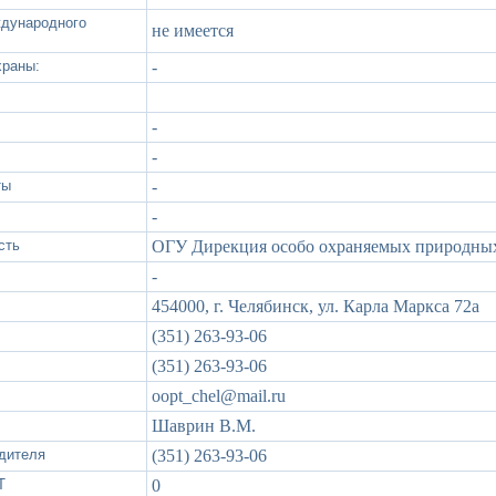
ждународного
не имеется
храны:
-
-
-
ты
-
-
сть
ОГУ Дирекция особо охраняемых природных
-
454000, г. Челябинск, ул. Карла Маркса 72а
(351) 263-93-06
(351) 263-93-06
oopt_chel@mail.ru
Шаврин В.М.
дителя
(351) 263-93-06
Т
0