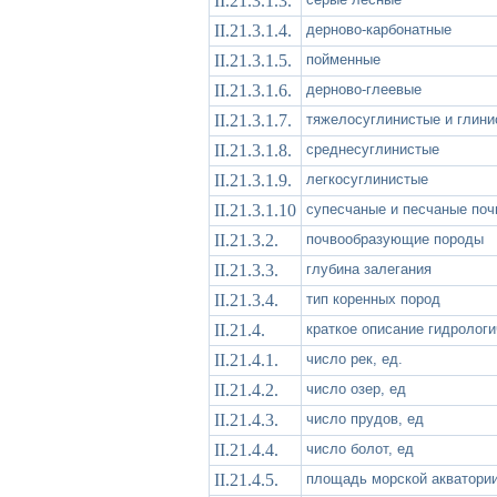
II.21.3.1.3.
II.21.3.1.4.
дерново-карбонатные
II.21.3.1.5.
пойменные
II.21.3.1.6.
дерново-глеевые
II.21.3.1.7.
тяжелосуглинистые и глини
II.21.3.1.8.
среднесуглинистые
II.21.3.1.9.
легкосуглинистые
II.21.3.1.10
супесчаные и песчаные по
II.21.3.2.
почвообразующие породы
II.21.3.3.
глубина залегания
II.21.3.4.
тип коренных пород
II.21.4.
краткое описание гидрологи
II.21.4.1.
число рек, ед.
II.21.4.2.
число озер, ед
II.21.4.3.
число прудов, ед
II.21.4.4.
число болот, ед
II.21.4.5.
площадь морской акватории