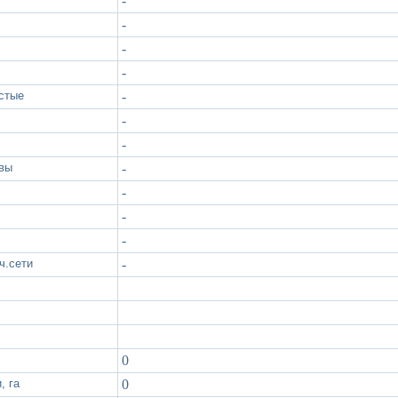
-
-
-
-
стые
-
-
-
чвы
-
-
-
-
ч.сети
-
0
, га
0