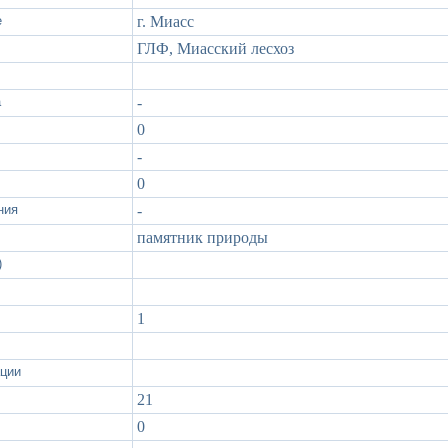
е
г. Миасс
ГЛФ, Миасский лесхоз
а
-
0
-
0
ния
-
памятник природы
)
1
ации
21
0