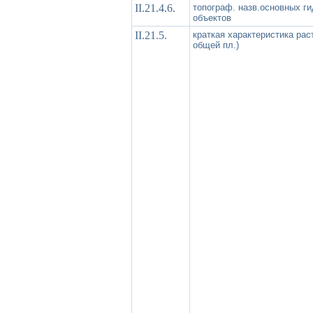
II.21.4.6.
топограф. назв.основных г
объектов
II.21.5.
краткая характеристика рас
общей пл.)