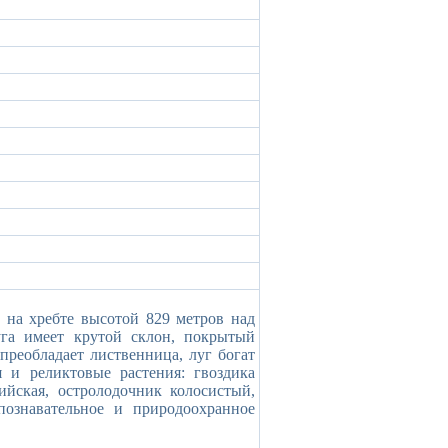
 на хребте высотой 829 метров над
уга имеет крутой склон, покрытый
 преобладает лиственница, луг богат
я и реликтовые растения: гвоздика
пийская, остролодочник колосистый,
познавательное и природоохранное