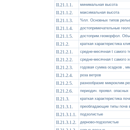
II.21.1.1.
минимальная высота
II.21.1.2.
максимальная высота
II.21.1.3.
%пл. Основных типов рель
II.21.1.4.
достопримечательные геоло
II.21.1.5.
достоприм.геоморфол. Объ
II.21.2.
краткая характеристика кли
II.21.2.1.
средне-месячная t самого т
II.21.2.2.
средне-месячная t самого 
II.21.2.3.
годовая сумма осадков , м
II.21.2.4.
роза ветров
II.21.2.5.
разнообразие микроклим.р
II.21.2.6.
периодич. проявл. опасных 
II.21.3.
краткая характеристика поч
II.21.3.1.
преобладающие типы почв в
II.21.3.1.1.
подзолистые
II.21.3.1.2.
дерново-подзолистые
серые лесные