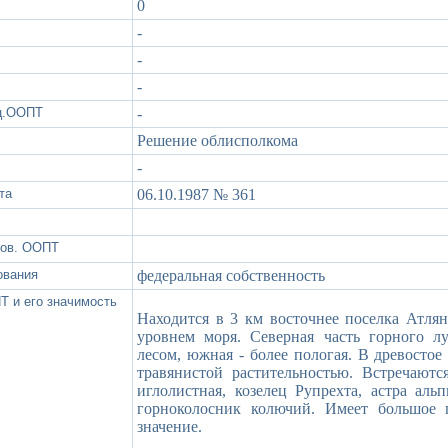
0
-
-
-
ац.ООПТ
-
Решение облисполкома
-
та
06.10.1987 № 361
зов. ООПТ
ования
федеральная собственность
Т и его значимость
Находится в 3 км восточнее поселка Атлян
уровнем моря. Северная часть горного л
лесом, южная - более пологая. В древостое
травянистой растительностью. Встречаютс
иглолистная, козелец Рупрехта, астра аль
горноколосник колючий. Имеет большое 
значение.