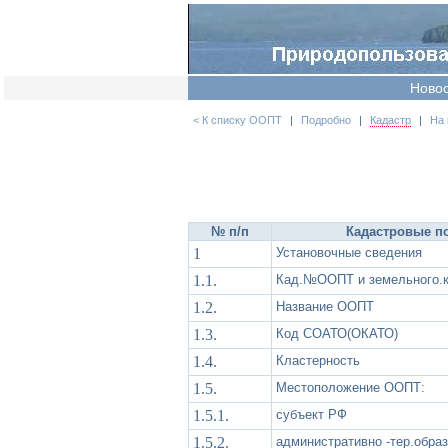
Ново
< К списку ООПТ
|
Подробно
|
Кадастр
|
На 
№ п/п
Кадастровые по
1
Установочные сведения
1.1.
Кад.№ООПТ и земельного.к
1.2.
Название ООПТ
1.3.
Код СОАТО(ОКАТО)
1.4.
Кластерность
1.5.
Местоположение ООПТ:
1.5.1.
субъект РФ
1.5.2.
административно -тер.обра