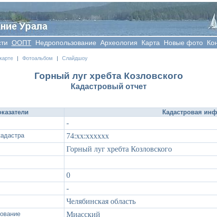
сти
OOПT
Недропользование
Археология
Карта
Новые фото
Ко
карте
|
Фотоальбом
|
Слайдшоу
Горный луг хребта Козловского
Кадастровый отчет
казатели
Кадастровая ин
-
адастра
74:xx:xxxxxx
Горный луг хребта Козловского
0
-
Челябинская область
зование
Миасский