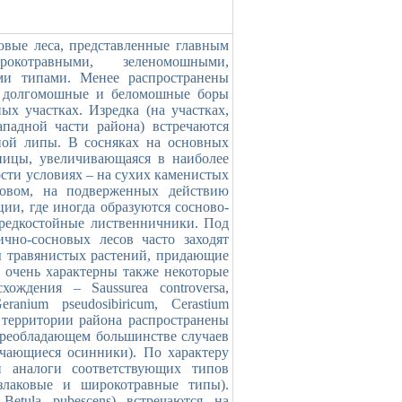
овые леса, представленные главным
рокотравными, зеленомошными,
ми типами. Менее распространены
 а долгомошные и беломошные боры
ых участках. Изредка (на участках,
падной части района) встречаются
ной липы. В сосняках на основных
ницы, увеличивающаяся в наиболее
сти условиях – на сухих каменистых
овом, на подверженных действию
ии, где иногда образуются сосново-
редкостойные лиственничники. Под
чно-сосновых лесов часто заходят
ы травянистых растений, придающие
 очень характерны также некоторые
ождения – Saussurea controversa,
Geranium pseudosibiricum, Cerastium
на территории района распространены
 преобладающем большинстве случаев
чающиеся осинники). По характеру
й аналоги соответствующих типов
-злаковые и широкотравные типы).
Betula pubescens) встречаются на