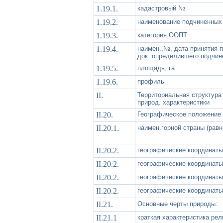
1.19.1.
кадастровый №
1.19.2.
наименование подчиненны
1.19.3.
категория ООПТ
1.19.4.
наимен.,№, дата принятия 
док..определившего подчин
1.19.5.
площадь, га
1.19.6.
профиль
II.
Территориальная структур
природ. характеристики
II.20.
Географическое положение
II.20.1.
наимен.горной страны (равни
II.20.2.
географические координаты
II.20.2.
географические координаты
II.20.2.
географические координаты
II.20.2.
географические координаты
II.21.
Основные черты природы:
II.21.1
краткая характеристика ре