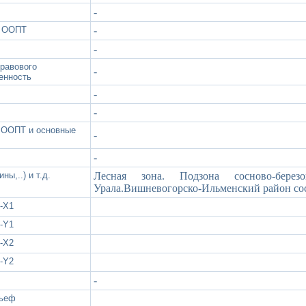
-
х ООПТ
-
-
правового
-
енность
-
-
а ООПТ и основные
-
-
ны,..) и т.д.
Лесная зона. Подзона сосново-берез
Урала.Вишневогорско-Ильменский район сос
-X1
-Y1
-X2
-Y2
-
льеф