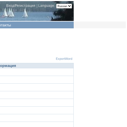
Вход/Регистрация
|
Language:
нтакты
ExportWord
формация