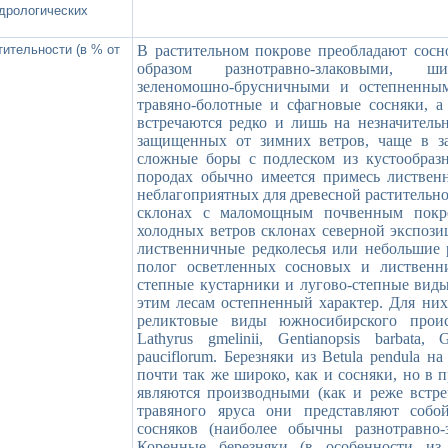
идрологических
тительности (в % от
В растительном покрове преобладают сосн
образом разнотравно-злаковыми, ши
зеленомошно-брусничными и остепненны
травяно-болотные и сфагновые сосняки,
встречаются редко и лишь на незначительн
защищенных от зимних ветров, чаще в за
сложные боры с подлеском из кустообраз
породах обычно имеется примесь листвен
неблагоприятных для древесной растительно
склонах с маломощным почвенным покр
холодных ветров склонах северной экспозиц
лиственничные редколесья или небольшие 
полог осветленных сосновых и лиственни
степные кустарники и лугово-степные вид
этим лесам остепненный характер. Для них
реликтовые виды южносибирского происх
Lathyrus gmelinii, Gentianopsis barbata, 
pauciflorum. Березняки из Betula pendula 
почти так же широко, как и сосняки, но в
являются производными (как и реже встре
травяного яруса они представляют собо
сосняков (наиболее обычны разнотравно
Коренные березняки (в особенности из 