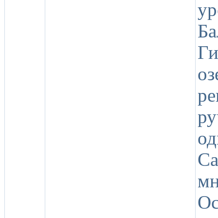
ур
Б
Ги
о
р
р
о
Са
мн
О