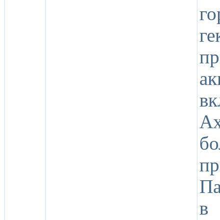
г
ге
п
а
вк
А
б
п
Па
в 