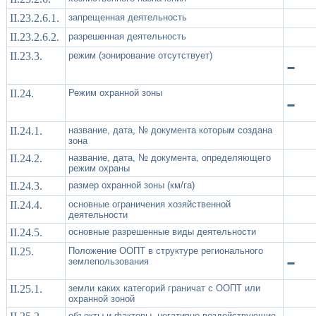
II.23.2.6.1.
запрещенная деятельность
II.23.2.6.2.
разрешенная деятельность
II.23.3.
режим (зонирование отсутствует)
-
II.24.
Режим охранной зоны
-
II.24.1.
название, дата, № документа которым создана
зона
II.24.2.
название, дата, № документа, определяющего
режим охраны
II.24.3.
размер охранной зоны (км/га)
II.24.4.
основные ограничения хозяйственной
деятельности
II.24.5.
основные разрешенные виды деятельности
II.25.
Положение ООПТ в структуре регионального
-
землепользования
II.25.1.
земли каких категорий граничат с ООПТ или
охранной зоной
объекты и факторы, негативно воздействующие