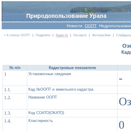
Новости
OOПT
Недропользова
< К списку ООПТ
|
Подробно
|
Кадастр
|
На карте
|
Фотоальбом
|
Слайдшо
Оз
Кад
№ п/п
Кадастровые показатели
1
Установочные сведения
-
1.1.
Кад.№ООПТ и земельного.кадастра
1.2.
Название ООПТ
Оз
1.3.
Код СОАТО(ОКАТО)
1.4.
Кластерность
0