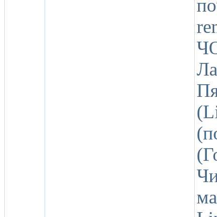
п
re
ЧО
Л
Пя
(
(
(Г
Чи
м