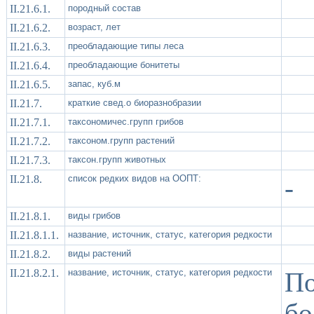
II.21.6.1.
породный состав
II.21.6.2.
возраст, лет
II.21.6.3.
преобладающие типы леса
II.21.6.4.
преобладающие бонитеты
II.21.6.5.
запас, куб.м
II.21.7.
краткие свед.о биоразнобразии
II.21.7.1.
таксономичес.групп грибов
II.21.7.2.
таксоном.групп растений
II.21.7.3.
таксон.групп животных
II.21.8.
список редких видов на ООПТ:
-
II.21.8.1.
виды грибов
II.21.8.1.1.
название, источник, статус, категория редкости
II.21.8.2.
виды растений
II.21.8.2.1.
название, источник, статус, категория редкости
П
бо