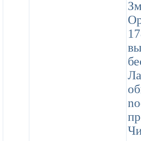
З
Op
1
в
бе
Ла
о
no
пр
Ч