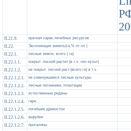
Li
РФ
20
II.21.9.
краткая харак.лечебных ресурсов
II.22.
Экспликация земель(га,% от пл.)
II.22.1.
лесные земли, всего ( га)
II.22.1.1.
покрыт. лесной растит.(в т.ч. лес-культ)
II.22.1.2.
не покрыт. лесной раст.(всего га) в т.ч.
II.22.1.2.1.
не сомкнувшиеся лесные культуры
II.22.1.2.2.
лесные питомники, плантации
II.22.1.2.3.
естественные редины
II.22.1.2.4.
гари
II.22.1.2.5.
погибшие древостои
II.22.1.2.6.
вырубки
II.22.1.2.7.
прогалины