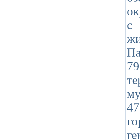
ок
с 
ж
Па
7
т
м
47
го
г