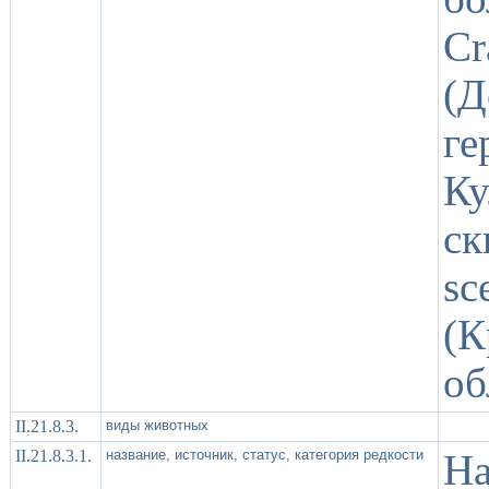
C
(Д
г
К
ск
sс
(
об
II.21.8.3.
виды животных
II.21.8.3.1.
название, источник, статус, категория редкости
На