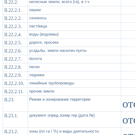
II.22.2.
нелесные земли, всего (га), в т.ч
II.22.2.1.
пашни
II.22.2.2.
сенокосы
II.22.2.3.
пастбища
II.22.2.4.
воды (водоемы)
II.22.2.5.
дороги, просеки
II.22.2.6.
усадьбы, земли населен.пукты
II.22.2.7.
болота
II.22.2.8.
пески
II.22.2.9.
ледники
II.22.2.10.
линейные трубопроводы
II.22.2.11.
прочие земли
II.23.
Режим и зонирование территории
от
II.23.1.
документ опред.зонир.тер.(дата.№)
от
II.23.2.
зоны (пл.га / %) и виды деятельности: