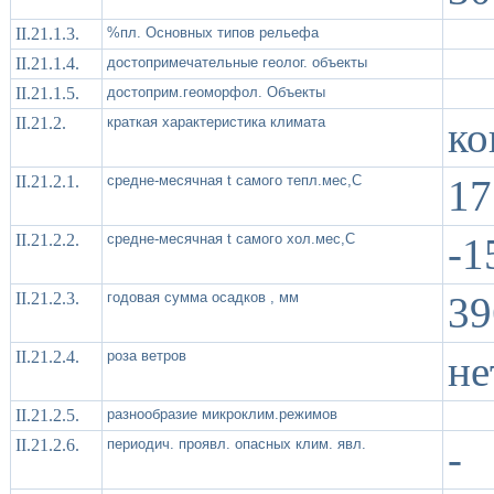
II.21.1.3.
%пл. Основных типов рельефа
II.21.1.4.
достопримечательные геолог. объекты
II.21.1.5.
достоприм.геоморфол. Объекты
II.21.2.
краткая характеристика климата
ко
II.21.2.1.
средне-месячная t самого тепл.мес,С
17
II.21.2.2.
средне-месячная t самого хол.мес,С
-1
II.21.2.3.
годовая сумма осадков , мм
39
II.21.2.4.
роза ветров
не
II.21.2.5.
разнообразие микроклим.режимов
II.21.2.6.
периодич. проявл. опасных клим. явл.
-