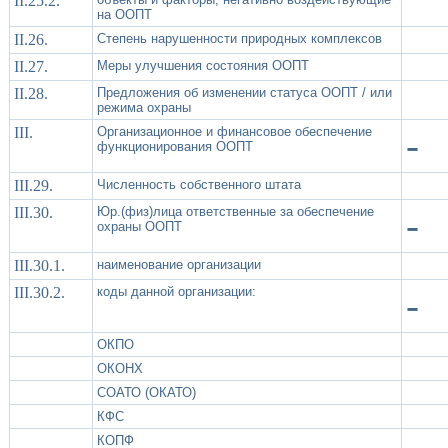
II.25.2.
на ООПТ
II.26.
Степень нарушенности природных комплексов
II.27.
Меры улучшения состояния ООПТ
II.28.
Предложения об изменении статуса ООПТ / или
режима охраны
III.
Организационное и финансовое обеспечение
-
функционирования ООПТ
III.29.
Численность собственного штата
III.30.
Юр.(физ)лица ответственные за обеспечение
-
охраны ООПТ
III.30.1.
наименование организации
III.30.2.
коды данной организации:
-
ОКПО
ОКОНХ
СОАТО (ОКАТО)
КФС
КОПФ