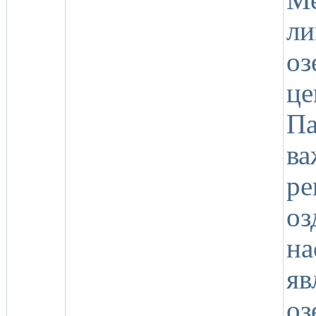
ли
о
ц
Па
в
р
оз
на
яв
о