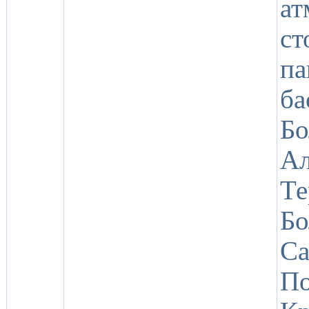
а
ст
па
б
Бо
А
Т
Бо
Са
П