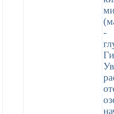
ми
(м
-
г
Г
У
ра
от
оз
на