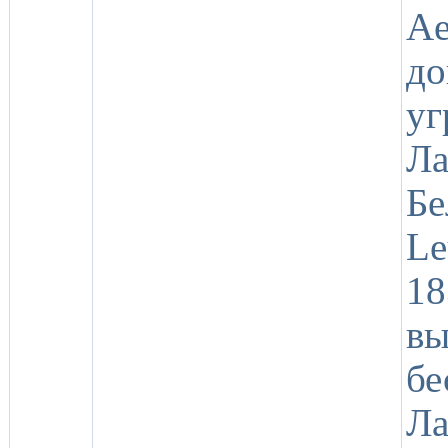
Ae
д
уг
Л
Б
Le
1
в
бе
Л