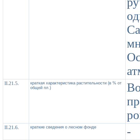
р
о
Са
мн
О
ат
II.21.5.
краткая характеристика растительности (в % от
В
общей пл.)
п
ро
II.21.6.
краткие сведения о лесном фонде
-