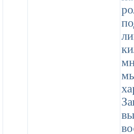
ро
п
ли
к
м
м
ха
З
вы
во