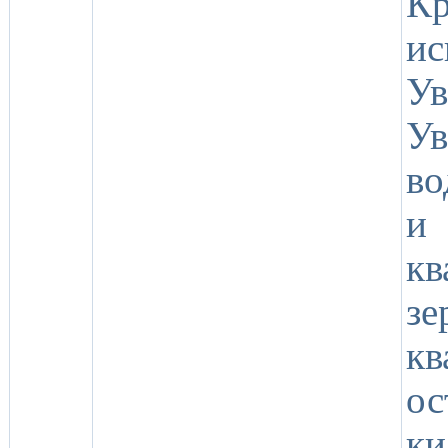
К
и
У
У
во
и
кв
зе
кв
о
ки