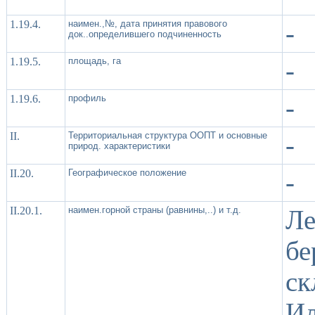
1.19.4.
наимен.,№, дата принятия правового
-
док..определившего подчиненность
1.19.5.
площадь, га
-
1.19.6.
профиль
-
II.
Территориальная структура ООПТ и основные
-
природ. характеристики
II.20.
Географическое положение
-
II.20.1.
наимен.горной страны (равнины,..) и т.д.
Ле
б
ск
И