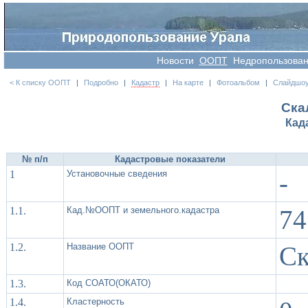
Новости
OOПT
Недропользова
< К списку ООПТ
|
Подробно
|
Кадастр
|
На карте
|
Фотоальбом
|
Слайдшо
Ска
Кад
№ п/п
Кадастровые показатели
1
Установочные сведения
-
1.1.
Кад.№ООПТ и земельного.кадастра
74
1.2.
Название ООПТ
Ск
1.3.
Код СОАТО(ОКАТО)
1.4.
Кластерность