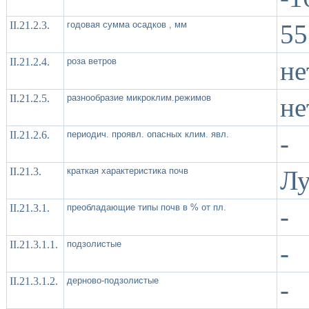
II.21.2.3.
годовая сумма осадков , мм
55
II.21.2.4.
роза ветров
не
II.21.2.5.
разнообразие микроклим.режимов
не
II.21.2.6.
периодич. проявл. опасных клим. явл.
-
II.21.3.
краткая характеристика почв
Лу
II.21.3.1.
преобладающие типы почв в % от пл.
-
II.21.3.1.1.
подзолистые
-
II.21.3.1.2.
дерново-подзолистые
-