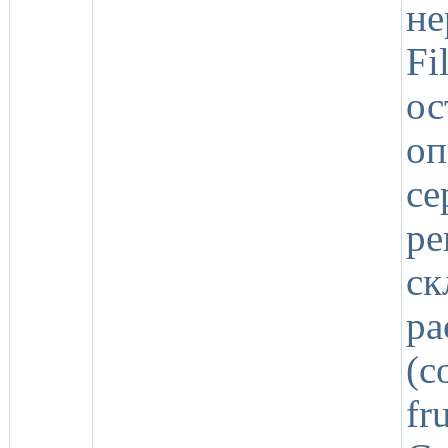
н
F
о
о
се
ре
с
ра
(с
f