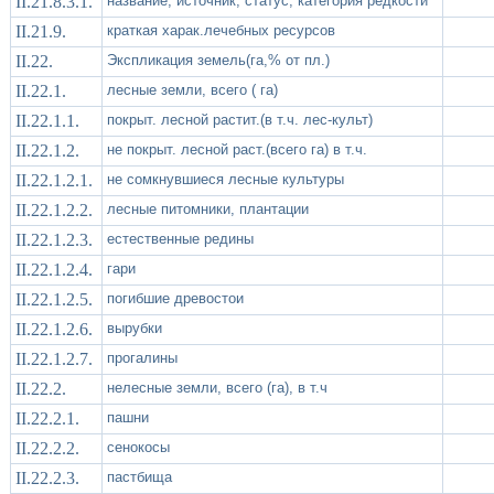
II.21.8.3.1.
название, источник, статус, категория редкости
II.21.9.
краткая харак.лечебных ресурсов
II.22.
Экспликация земель(га,% от пл.)
II.22.1.
лесные земли, всего ( га)
II.22.1.1.
покрыт. лесной растит.(в т.ч. лес-культ)
II.22.1.2.
не покрыт. лесной раст.(всего га) в т.ч.
II.22.1.2.1.
не сомкнувшиеся лесные культуры
II.22.1.2.2.
лесные питомники, плантации
II.22.1.2.3.
естественные редины
II.22.1.2.4.
гари
II.22.1.2.5.
погибшие древостои
II.22.1.2.6.
вырубки
II.22.1.2.7.
прогалины
II.22.2.
нелесные земли, всего (га), в т.ч
II.22.2.1.
пашни
II.22.2.2.
сенокосы
II.22.2.3.
пастбища