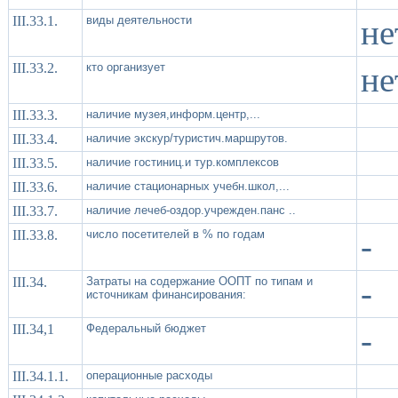
III.33.1.
виды деятельности
не
III.33.2.
кто организует
не
III.33.3.
наличие музея,информ.центр,...
III.33.4.
наличие экскур/туристич.маршрутов.
III.33.5.
наличие гостиниц.и тур.комплексов
III.33.6.
наличие стационарных учебн.школ,...
III.33.7.
наличие лечеб-оздор.учрежден.панс ..
III.33.8.
число посетителей в % по годам
-
III.34.
Затраты на содержание ООПТ по типам и
-
источникам финансирования:
III.34,1
Федеральный бюджет
-
III.34.1.1.
операционные расходы