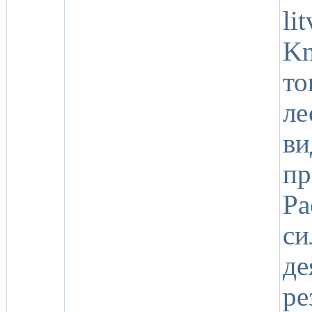
li
Kn
то
ле
ви
пр
Р
си
д
ре