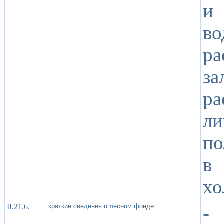
и
во
ра
за
р
ли
по
в
хо
II.21.6.
краткие сведения о лесном фонде
-