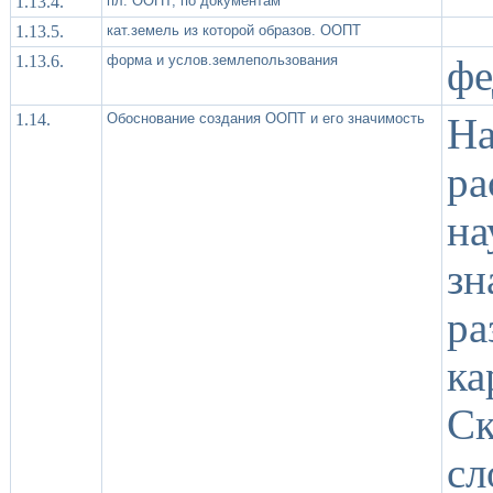
1.13.4.
пл. ООПТ, по документам
1.13.5.
кат.земель из которой образов. ООПТ
1.13.6.
форма и услов.землепользования
фе
1.14.
Обоснование создания ООПТ и его значимость
На
ра
на
зн
р
ка
С
с