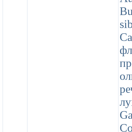
Bu
si
C
ф
пр
ол
ре
лу
Ga
Co