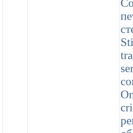
Co
пе
ст
S
tr
s
co
On
cr
р