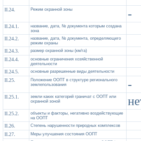
II.24.
Режим охранной зоны
-
II.24.1.
название, дата, № документа которым создана
зона
II.24.2.
название, дата, № документа, определяющего
режим охраны
II.24.3.
размер охранной зоны (км/га)
II.24.4.
основные ограничения хозяйственной
деятельности
II.24.5.
основные разрешенные виды деятельности
II.25.
Положение ООПТ в структуре регионального
-
землепользования
II.25.1.
земли каких категорий граничат с ООПТ или
не
охранной зоной
II.25.2.
объекты и факторы, негативно воздействующие
на ООПТ
II.26.
Степень нарушенности природных комплексов
II.27.
Меры улучшения состояния ООПТ