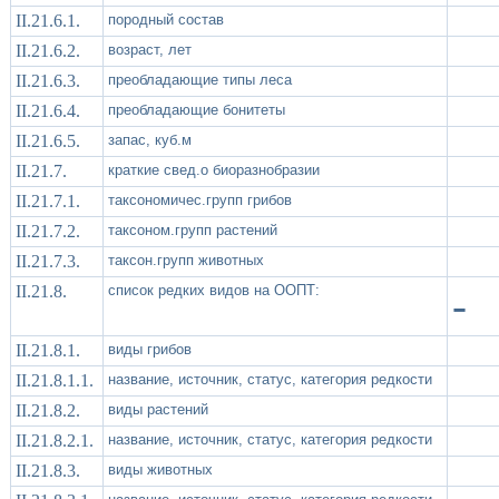
II.21.6.1.
породный состав
II.21.6.2.
возраст, лет
II.21.6.3.
преобладающие типы леса
II.21.6.4.
преобладающие бонитеты
II.21.6.5.
запас, куб.м
II.21.7.
краткие свед.о биоразнобразии
II.21.7.1.
таксономичес.групп грибов
II.21.7.2.
таксоном.групп растений
II.21.7.3.
таксон.групп животных
II.21.8.
список редких видов на ООПТ:
-
II.21.8.1.
виды грибов
II.21.8.1.1.
название, источник, статус, категория редкости
II.21.8.2.
виды растений
II.21.8.2.1.
название, источник, статус, категория редкости
II.21.8.3.
виды животных