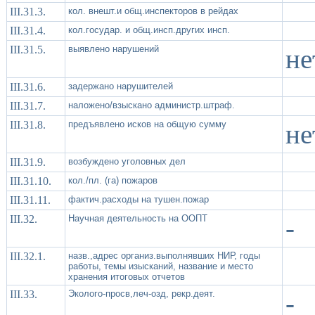
III.31.3.
кол. внешт.и общ.инспекторов в рейдах
III.31.4.
кол.государ. и общ.инсп.других инсп.
III.31.5.
выявлено нарушений
не
III.31.6.
задержано нарушителей
III.31.7.
наложено/взыскано администр.штраф.
III.31.8.
предъявлено исков на общую сумму
не
III.31.9.
возбуждено уголовных дел
III.31.10.
кол./пл. (га) пожаров
III.31.11.
фактич.расходы на тушен.пожар
III.32.
Научная деятельность на ООПТ
-
III.32.1.
назв.,адрес организ.выполнявших НИР, годы
работы, темы изысканий, название и место
хранения итоговых отчетов
III.33.
Эколого-просв,леч-озд, рекр.деят.
-