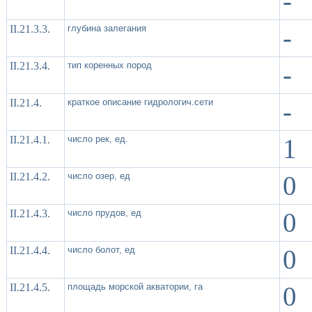
-
II.21.3.3.
глубина залегания
-
II.21.3.4.
тип коренных пород
-
II.21.4.
краткое описание гидрологич.сети
-
II.21.4.1.
число рек, ед.
1
II.21.4.2.
число озер, ед
0
II.21.4.3.
число прудов, ед
0
II.21.4.4.
число болот, ед
0
II.21.4.5.
площадь морской акватории, га
0