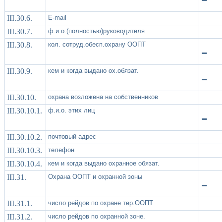
III.30.6.
Е-mail
III.30.7.
ф.и.о.(полностью)руководителя
III.30.8.
кол. сотруд.обесп.охрану ООПТ
-
III.30.9.
кем и когда выдано ох.обязат.
-
III.30.10.
охрана возложена на собственников
III.30.10.1.
ф.и.о. этих лиц
-
III.30.10.2.
почтовый адрес
III.30.10.3.
телефон
III.30.10.4.
кем и когда выдано охранное обязат.
III.31.
Охрана ООПТ и охранной зоны
-
III.31.1.
число рейдов по охране тер.ООПТ
III.31.2.
число рейдов по охранной зоне.