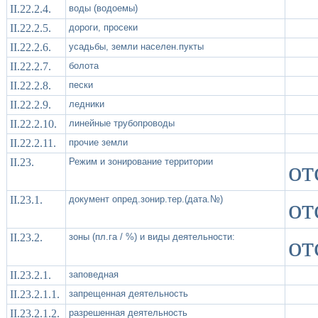
II.22.2.4.
воды (водоемы)
II.22.2.5.
дороги, просеки
II.22.2.6.
усадьбы, земли населен.пукты
II.22.2.7.
болота
II.22.2.8.
пески
II.22.2.9.
ледники
II.22.2.10.
линейные трубопроводы
II.22.2.11.
прочие земли
II.23.
Режим и зонирование территории
от
II.23.1.
документ опред.зонир.тер.(дата.№)
от
II.23.2.
зоны (пл.га / %) и виды деятельности:
от
II.23.2.1.
заповедная
II.23.2.1.1.
запрещенная деятельность
II.23.2.1.2.
разрешенная деятельность