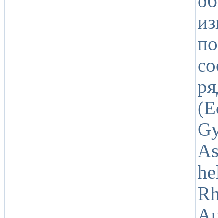
об
из
п
с
ря
(
G
As
he
Rh
A