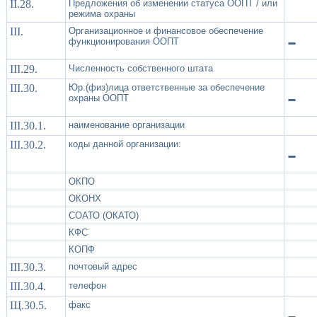
II.28.
Предложения об изменении статуса ООПТ / или
режима охраны
III.
Организационное и финансовое обеспечение
-
функционирования ООПТ
III.29.
Численность собственного штата
III.30.
Юр.(физ)лица ответственные за обеспечение
-
охраны ООПТ
III.30.1.
наименование организации
III.30.2.
коды данной организации:
-
ОКПО
ОКОНХ
СОАТО (ОКАТО)
КФС
КОПФ
III.30.3.
почтовый адрес
III.30.4.
телефон
Щ.30.5.
факс
-