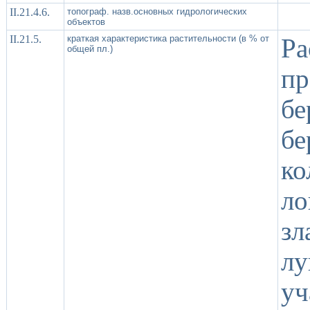
II.21.4.6.
топограф. назв.основных гидрологических
объектов
II.21.5.
краткая характеристика растительности (в % от
Р
общей пл.)
п
бе
бе
ко
ло
зл
лу
у