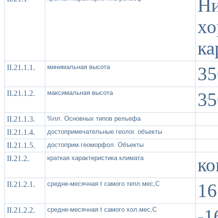
Н
хо
ка
II.21.1.1.
минимальная высота
35
II.21.1.2.
максимальная высота
35
II.21.1.3.
%пл. Основных типов рельефа
II.21.1.4.
достопримечательные геолог. объекты
II.21.1.5.
достоприм.геоморфол. Объекты
II.21.2.
краткая характеристика климата
ко
II.21.2.1.
средне-месячная t самого тепл.мес,С
16
II.21.2.2.
средне-месячная t самого хол.мес,С
-1