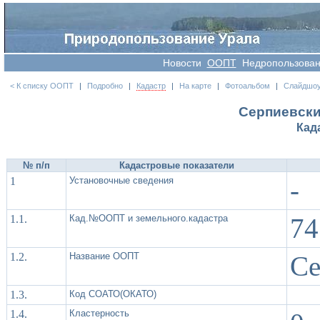
Новости
OOПT
Недропользова
< К списку ООПТ
|
Подробно
|
Кадастр
|
На карте
|
Фотоальбом
|
Слайдшо
Серпиевски
Кад
№ п/п
Кадастровые показатели
1
Установочные сведения
-
1.1.
Кад.№ООПТ и земельного.кадастра
74
1.2.
Название ООПТ
Се
1.3.
Код СОАТО(ОКАТО)
1.4.
Кластерность