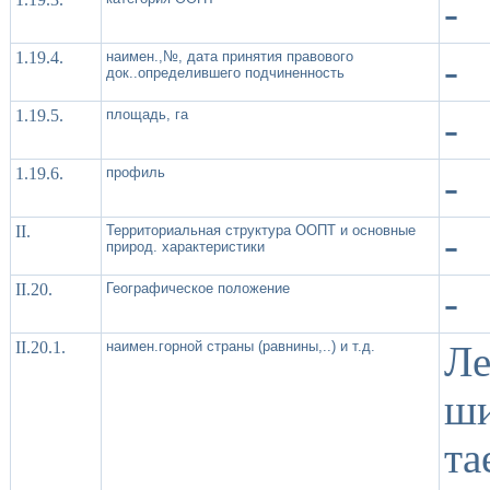
-
1.19.4.
наимен.,№, дата принятия правового
-
док..определившего подчиненность
1.19.5.
площадь, га
-
1.19.6.
профиль
-
II.
Территориальная структура ООПТ и основные
-
природ. характеристики
II.20.
Географическое положение
-
II.20.1.
наимен.горной страны (равнины,..) и т.д.
Ле
ш
т