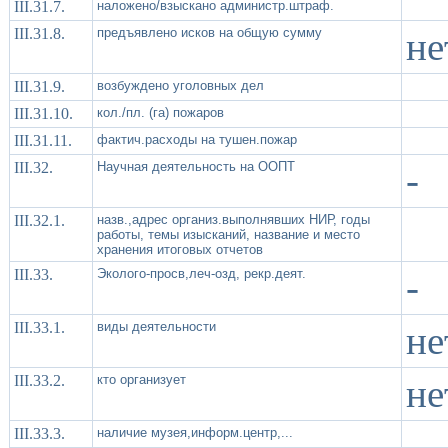
III.31.7.
наложено/взыскано администр.штраф.
III.31.8.
предъявлено исков на общую сумму
не
III.31.9.
возбуждено уголовных дел
III.31.10.
кол./пл. (га) пожаров
III.31.11.
фактич.расходы на тушен.пожар
III.32.
Научная деятельность на ООПТ
-
III.32.1.
назв.,адрес организ.выполнявших НИР, годы
работы, темы изысканий, название и место
хранения итоговых отчетов
III.33.
Эколого-просв,леч-озд, рекр.деят.
-
III.33.1.
виды деятельности
не
III.33.2.
кто организует
не
III.33.3.
наличие музея,информ.центр,...