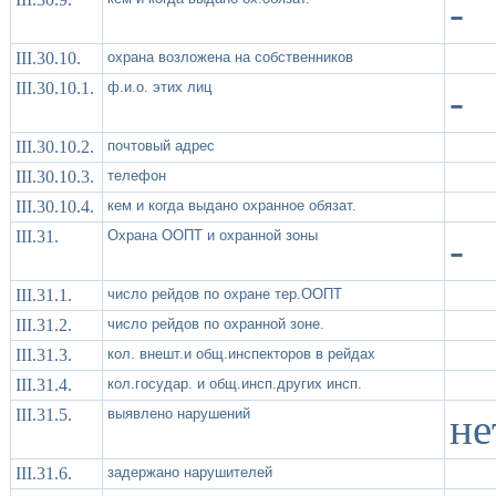
-
III.30.10.
охрана возложена на собственников
III.30.10.1.
ф.и.о. этих лиц
-
III.30.10.2.
почтовый адрес
III.30.10.3.
телефон
III.30.10.4.
кем и когда выдано охранное обязат.
III.31.
Охрана ООПТ и охранной зоны
-
III.31.1.
число рейдов по охране тер.ООПТ
III.31.2.
число рейдов по охранной зоне.
III.31.3.
кол. внешт.и общ.инспекторов в рейдах
III.31.4.
кол.государ. и общ.инсп.других инсп.
III.31.5.
выявлено нарушений
не
III.31.6.
задержано нарушителей