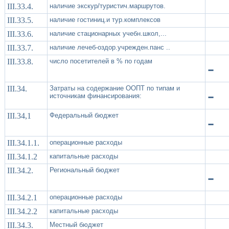
III.33.4.
наличие экскур/туристич.маршрутов.
III.33.5.
наличие гостиниц.и тур.комплексов
III.33.6.
наличие стационарных учебн.школ,...
III.33.7.
наличие лечеб-оздор.учрежден.панс ..
III.33.8.
число посетителей в % по годам
-
III.34.
Затраты на содержание ООПТ по типам и
-
источникам финансирования:
III.34,1
Федеральный бюджет
-
III.34.1.1.
операционные расходы
III.34.1.2
капитальные расходы
III.34.2.
Региональный бюджет
-
III.34.2.1
операционные расходы
III.34.2.2
капитальные расходы
III.34.3.
Местный бюджет