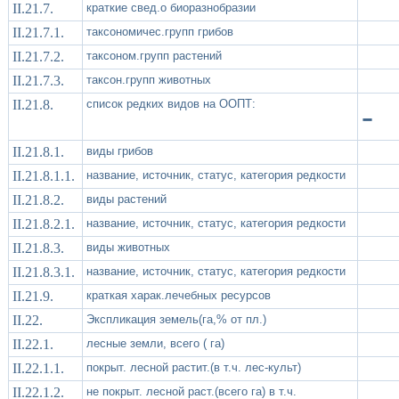
II.21.7.
краткие свед.о биоразнобразии
II.21.7.1.
таксономичес.групп грибов
II.21.7.2.
таксоном.групп растений
II.21.7.3.
таксон.групп животных
II.21.8.
список редких видов на ООПТ:
-
II.21.8.1.
виды грибов
II.21.8.1.1.
название, источник, статус, категория редкости
II.21.8.2.
виды растений
II.21.8.2.1.
название, источник, статус, категория редкости
II.21.8.3.
виды животных
II.21.8.3.1.
название, источник, статус, категория редкости
II.21.9.
краткая харак.лечебных ресурсов
II.22.
Экспликация земель(га,% от пл.)
II.22.1.
лесные земли, всего ( га)
II.22.1.1.
покрыт. лесной растит.(в т.ч. лес-культ)
II.22.1.2.
не покрыт. лесной раст.(всего га) в т.ч.