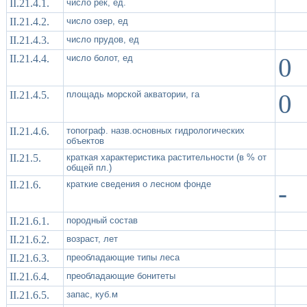
II.21.4.1.
число рек, ед.
II.21.4.2.
число озер, ед
II.21.4.3.
число прудов, ед
II.21.4.4.
число болот, ед
0
II.21.4.5.
площадь морской акватории, га
0
II.21.4.6.
топограф. назв.основных гидрологических
объектов
II.21.5.
краткая характеристика растительности (в % от
общей пл.)
II.21.6.
краткие сведения о лесном фонде
-
II.21.6.1.
породный состав
II.21.6.2.
возраст, лет
II.21.6.3.
преобладающие типы леса
II.21.6.4.
преобладающие бонитеты
II.21.6.5.
запас, куб.м