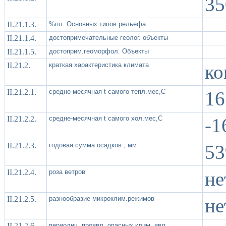
35
II.21.1.3.
%пл. Основных типов рельефа
II.21.1.4.
достопримечательные геолог. объекты
II.21.1.5.
достоприм.геоморфол. Объекты
II.21.2.
краткая характеристика климата
ко
II.21.2.1.
средне-месячная t самого тепл.мес,С
16
II.21.2.2.
средне-месячная t самого хол.мес,С
-1
II.21.2.3.
годовая сумма осадков , мм
53
II.21.2.4.
роза ветров
не
II.21.2.5.
разнообразие микроклим.режимов
не
II.21.2.6.
периодич. проявл. опасных клим. явл.