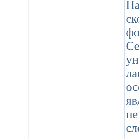
Н
ск
фо
Се
ун
л
о
я
пе
сл