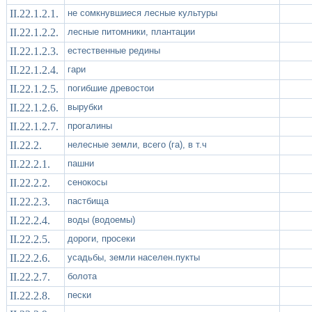
II.22.1.2.1.
не сомкнувшиеся лесные культуры
II.22.1.2.2.
лесные питомники, плантации
II.22.1.2.3.
естественные редины
II.22.1.2.4.
гари
II.22.1.2.5.
погибшие древостои
II.22.1.2.6.
вырубки
II.22.1.2.7.
прогалины
II.22.2.
нелесные земли, всего (га), в т.ч
II.22.2.1.
пашни
II.22.2.2.
сенокосы
II.22.2.3.
пастбища
II.22.2.4.
воды (водоемы)
II.22.2.5.
дороги, просеки
II.22.2.6.
усадьбы, земли населен.пукты
II.22.2.7.
болота
II.22.2.8.
пески