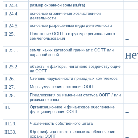
II.24.3.
размер охранной зоны (км/га)
II.24.4.
основные ограничения хозяйственной
деятельности
II.24.5.
основные разрешенные виды деятельности
II.25.
Положение ООПТ в структуре регионального
-
землепользования
II.25.1.
земли каких категорий граничат с ООПТ или
не
охранной зоной
II.25.2.
объекты и факторы, негативно воздействующие
на ООПТ
II.26.
Степень нарушенности природных комплексов
II.27.
Меры улучшения состояния ООПТ
II.28.
Предложения об изменении статуса ООПТ / или
режима охраны
III.
Организационное и финансовое обеспечение
-
функционирования ООПТ
III.29.
Численность собственного штата
III.30.
Юр.(физ)лица ответственные за обеспечение
-
охраны ООПТ