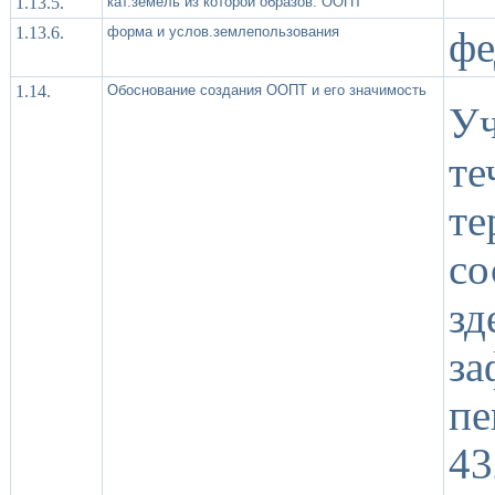
1.13.5.
кат.земель из которой образов. ООПТ
1.13.6.
форма и услов.землепользования
фе
1.14.
Обоснование создания ООПТ и его значимость
Уч
те
т
со
з
з
пе
43