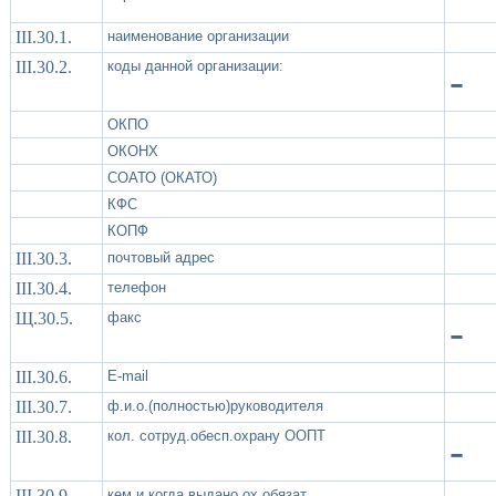
III.30.1.
наименование организации
III.30.2.
коды данной организации:
-
ОКПО
ОКОНХ
СОАТО (ОКАТО)
КФС
КОПФ
III.30.3.
почтовый адрес
III.30.4.
телефон
Щ.30.5.
факс
-
III.30.6.
Е-mail
III.30.7.
ф.и.о.(полностью)руководителя
III.30.8.
кол. сотруд.обесп.охрану ООПТ
-
III.30.9.
кем и когда выдано ох.обязат.