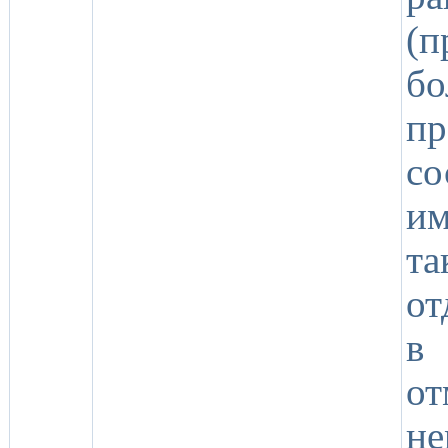
(п
бо
п
с
им
та
от
в
о
н