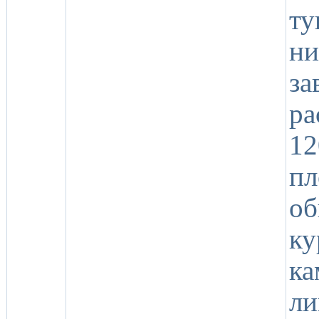
ту
н
за
ра
1
п
о
к
к
л