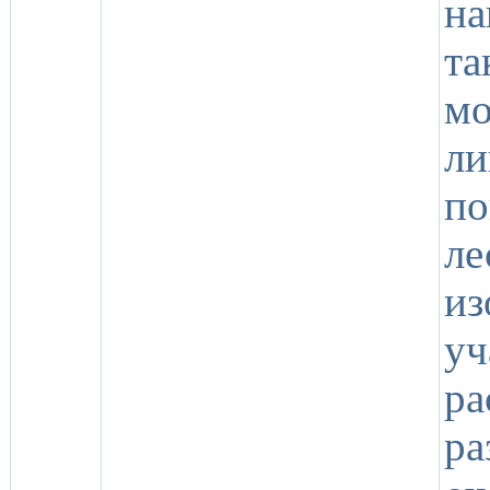
на
т
мо
л
по
л
из
у
р
р