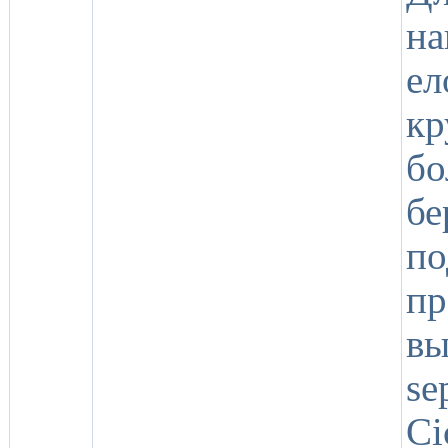
на
е
кр
бо
бе
по
п
в
se
Ci