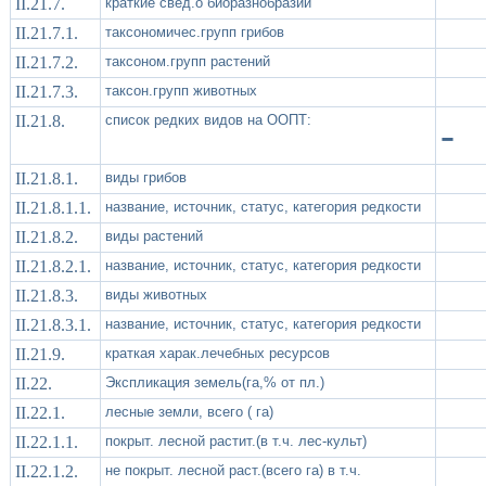
II.21.7.
краткие свед.о биоразнобразии
II.21.7.1.
таксономичес.групп грибов
II.21.7.2.
таксоном.групп растений
II.21.7.3.
таксон.групп животных
II.21.8.
список редких видов на ООПТ:
-
II.21.8.1.
виды грибов
II.21.8.1.1.
название, источник, статус, категория редкости
II.21.8.2.
виды растений
II.21.8.2.1.
название, источник, статус, категория редкости
II.21.8.3.
виды животных
II.21.8.3.1.
название, источник, статус, категория редкости
II.21.9.
краткая харак.лечебных ресурсов
II.22.
Экспликация земель(га,% от пл.)
II.22.1.
лесные земли, всего ( га)
II.22.1.1.
покрыт. лесной растит.(в т.ч. лес-культ)
II.22.1.2.
не покрыт. лесной раст.(всего га) в т.ч.