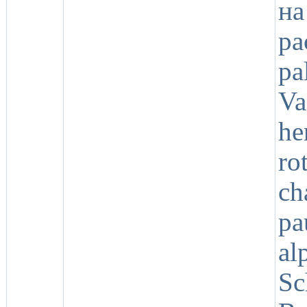
н
р
p
Va
h
ro
ch
p
a
Sc