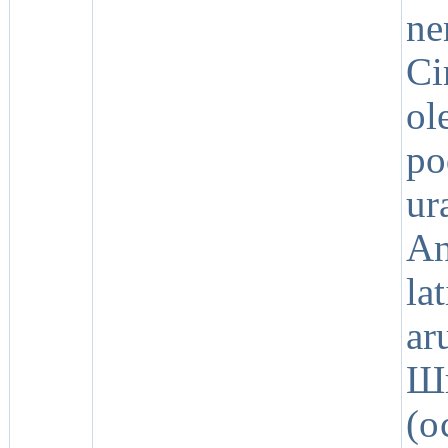
ne
C
o
p
ur
An
l
ar
Ш
(о