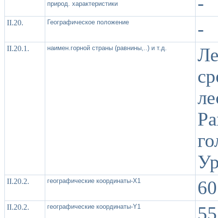
-
природ. характеристики
II.20.
Географическое положение
-
II.20.1.
наимен.горной страны (равнины,..) и т.д.
Ле
с
ле
Р
го
Ур
II.20.2.
географические координаты-X1
60
II.20.2.
географические координаты-Y1
55