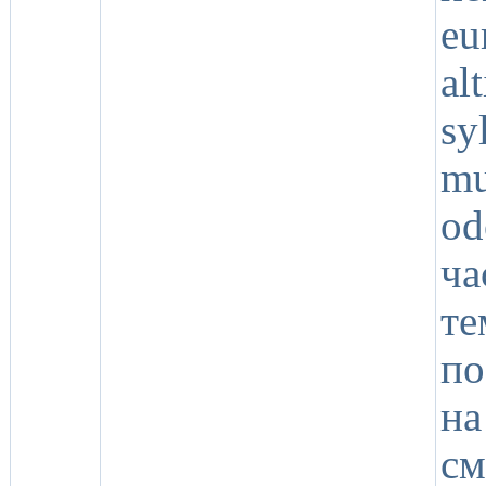
eu
a
sy
mu
od
ч
т
по
н
с