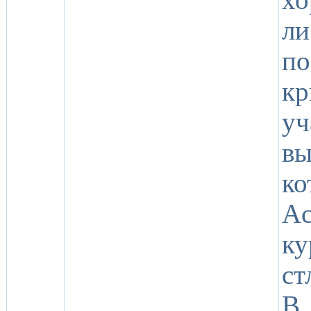
л
п
кр
у
в
ко
A
ку
ст
В 