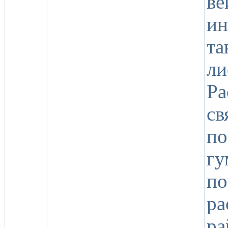
ве
ин
та
ли
Ра
св
п
гу
по
ра
р