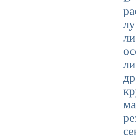
ра
лу
ли
о
л
д
кр
м
р
с