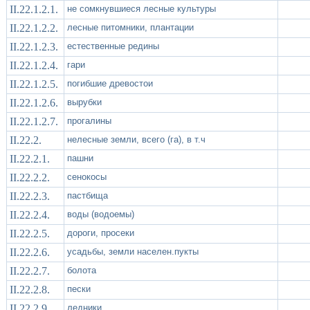
II.22.1.2.1.
не сомкнувшиеся лесные культуры
II.22.1.2.2.
лесные питомники, плантации
II.22.1.2.3.
естественные редины
II.22.1.2.4.
гари
II.22.1.2.5.
погибшие древостои
II.22.1.2.6.
вырубки
II.22.1.2.7.
прогалины
II.22.2.
нелесные земли, всего (га), в т.ч
II.22.2.1.
пашни
II.22.2.2.
сенокосы
II.22.2.3.
пастбища
II.22.2.4.
воды (водоемы)
II.22.2.5.
дороги, просеки
II.22.2.6.
усадьбы, земли населен.пукты
II.22.2.7.
болота
II.22.2.8.
пески
II.22.2.9.
ледники