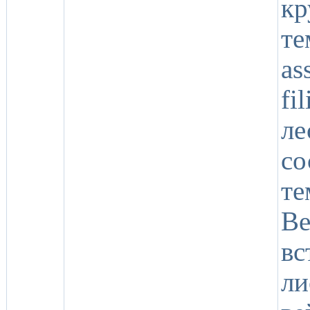
кр
те
as
fi
л
со
те
B
в
ли