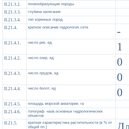
II.21.3.2.
почвообразующие породы
II.21.3.3.
глубина залегания
II.21.3.4.
тип коренных пород
II.21.4.
краткое описание гидрологич.сети
-
II.21.4.1.
число рек, ед.
1
II.21.4.2.
число озер, ед
0
II.21.4.3.
число прудов, ед
0
II.21.4.4.
число болот, ед
0
II.21.4.5.
площадь морской акватории, га
II.21.4.6.
топограф. назв.основных гидрологических
объектов
II.21.5.
краткая характеристика растительности (в % от
Д
общей пл.)