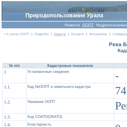
Новости
OOПT
Недропользова
< К списку ООПТ
|
Подробно
|
Кадастр
|
На карте
|
Фотоальбом
|
Слайдшо
Река 
Кад
№ п/п
Кадастровые показатели
1
Установочные сведения
-
1.1.
Кад.№ООПТ и земельного.кадастра
74
1.2.
Название ООПТ
Ре
1.3.
Код СОАТО(ОКАТО)
1.4.
Кластерность