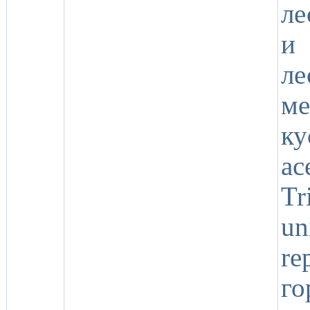
ле
и 
ле
м
ку
ac
Tr
un
re
г