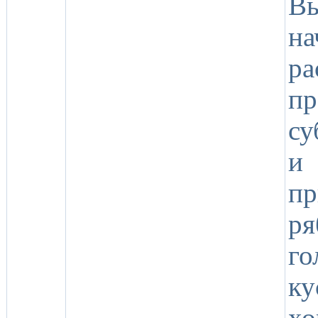
Вы
на
р
п
су
и
пр
р
г
к
х