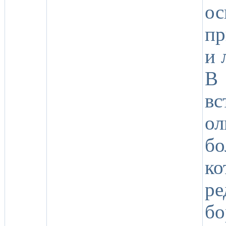
о
пр
и 
В 
в
о
бо
ко
р
бо