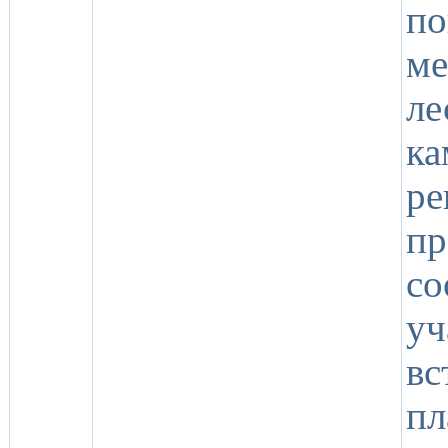
по
м
л
ка
ре
п
со
у
в
п