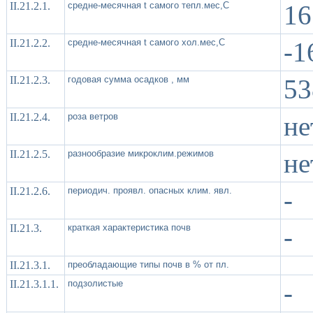
II.21.2.1.
средне-месячная t самого тепл.мес,С
16
II.21.2.2.
средне-месячная t самого хол.мес,С
-1
II.21.2.3.
годовая сумма осадков , мм
53
II.21.2.4.
роза ветров
не
II.21.2.5.
разнообразие микроклим.режимов
не
II.21.2.6.
периодич. проявл. опасных клим. явл.
-
II.21.3.
краткая характеристика почв
-
II.21.3.1.
преобладающие типы почв в % от пл.
II.21.3.1.1.
подзолистые
-