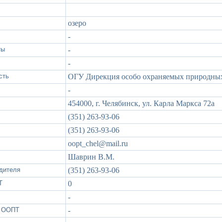
озеро
-
ты
-
-
сть
ОГУ Дирекция особо охраняемых природных
-
454000, г. Челябинск, ул. Карла Маркса 72а
(351) 263-93-06
(351) 263-93-06
oopt_chel@mail.ru
Шаврин В.М.
дителя
(351) 263-93-06
Т
0
-
х ООПТ
-