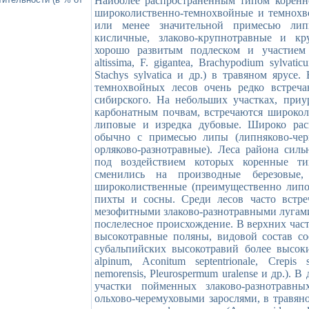
Наиболее распространенным типом коренно
широколиственно-темнохвойные и темнохво
или менее значительной примесью лип
кисличные, злаково-крупнотравные и к
хорошо развитым подлеском и участием 
altissima, F. gigantea, Brachypodium sylvatic
Stachys sylvatica и др.) в травяном ярусе
темнохвойных лесов очень редко встреч
сибирского. На небольших участках, при
карбонатным почвам, встречаются широкол
липовые и изредка дубовые. Широко рас
обычно с примесью липы (липняково-чер
орляково-разнотравные). Леса района сил
под воздействием которых коренные ти
сменились на производные березовые,
широколиственные (преимущественно липов
пихты и сосны. Среди лесов часто встр
мезофитными злаково-разнотравными лугам
послелесное происхождение. В верхних час
высокотравные поляны, видовой состав со
субальпийских высокотравий более высо
alpinum, Aconitum septentrionale, Crepis si
nemorensis, Pleurospermum uralense и др.).
участки пойменных злаково-разнотравн
ольхово-черемуховыми зарослями, в травян