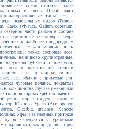
й растительности района являются
йные леса из ели и пихты с более
ы, ильма и клена. Преобладают
рупнопапоротниковые типы леса с
ряда неморальных видов (Festuca
um, Carex sylvatica, Galium odoratum,
. В северной части района в составе
аются единичные экземпляры кедра
уроченных к наиболее плодородным
иственные леса – ильмово-кленово-
пространены также сосновые леса,
ничные, вейниково-крупнотравные,
ьно нарушены рубками и пожарами,
пы леса в значительной степени
 осиновые и низкопродуктивные
ые) леса, обычно с примесью ели,
ечаются луговые поляны, покрытые
и, в большинстве случаев имеющими
тях склонов горных хребтов имеются
обществ которых сходен с таковым
ких гор Южного Урала (Aconogonon
birica, Cicerbita uralensis, Senecio
 В долинах Уфы и ее главных притоков
ых лугов чередуются с уремными
ом покрове которых представлен ряд