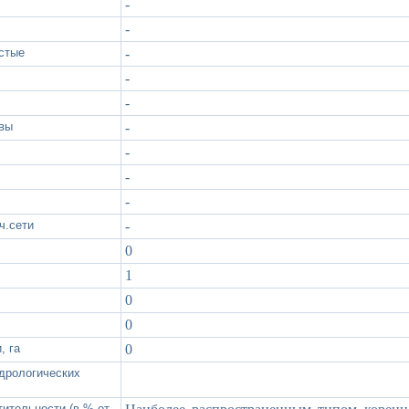
-
-
стые
-
-
-
чвы
-
-
-
-
ч.сети
-
0
1
0
0
, га
0
идрологических
тительности (в % от