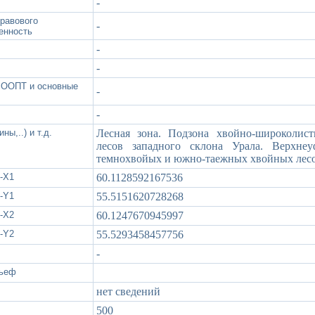
-
правового
-
енность
-
-
а ООПТ и основные
-
-
ны,..) и т.д.
Лесная зона. Подзона хвойно-широколи
лесов западного склона Урала. Верхне
темнохвойых и южно-таежных хвойных лес
-X1
60.1128592167536
-Y1
55.5151620728268
-X2
60.1247670945997
-Y2
55.5293458457756
-
льеф
нет сведений
500