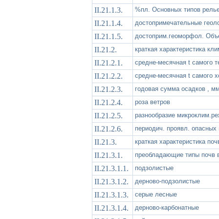
II.21.1.3.
%пл. Основных типов рель
II.21.1.4.
достопримечательные геоло
II.21.1.5.
достоприм.геоморфол. Объ
II.21.2.
краткая характеристика кли
II.21.2.1.
средне-месячная t самого т
II.21.2.2.
средне-месячная t самого 
II.21.2.3.
годовая сумма осадков , м
II.21.2.4.
роза ветров
II.21.2.5.
разнообразие микроклим.р
II.21.2.6.
периодич. проявл. опасных 
II.21.3.
краткая характеристика поч
II.21.3.1.
преобладающие типы почв в
II.21.3.1.1.
подзолистые
II.21.3.1.2.
дерново-подзолистые
II.21.3.1.3.
серые лесные
II.21.3.1.4.
дерново-карбонатные