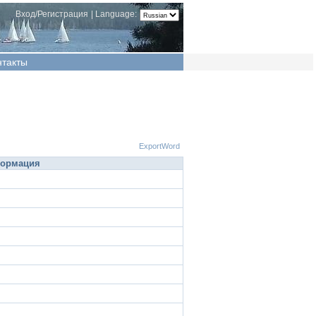
Вход/Регистрация
|
Language:
нтакты
ExportWord
формация