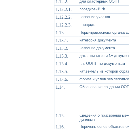
1.12.2.
для кластерных ООПТ:
1.12.2.1.
порядковый №
1.12.2.2.
название участка
1.12.2.3.
площадь
1.13.
Норм-прав.основа организ
1.13.1.
категория документа
1.13.2.
название документа
1.13.3.
дата принятия и № докумен
1.13.4.
пл. ООПТ, по документам
1.13.5.
кат.земель из которой обра
1.13.6.
форма и услов.землепольз
1.14.
Обоснование создания ООП
1.15.
Сведения о присвоении ме
диплома
1.16.
Перечень основ.объектов о