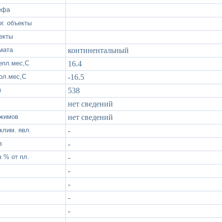
ефа
г. объекты
екты
мата
континентальный
епл.мес,С
16.4
хол.мес,С
-16.5
м
538
нет сведений
ежимов
нет сведений
клим. явл.
-
в
-
 % от пл.
-
-
-
-
-