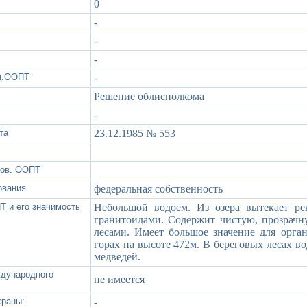
0
-
-
-
ац.ООПТ
-
Решение облисполкома
-
та
23.12.1985 № 553
зов. ООПТ
ования
федеральная собственность
Т и его значимость
Небольшой водоем. Из озера вытекает ре
гранитоидами. Содержит чистую, прозрачн
лесами. Имеет большое значение для орган
горах на высоте 472м. В береговых лесах во
медведей.
ждународного
не имеется
храны:
-