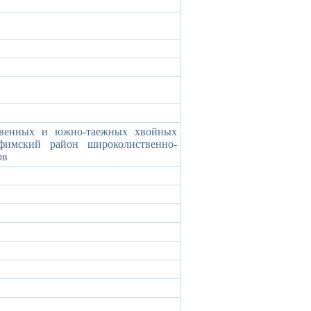
ственных и южно-таежных хвойных
уфимский район широколиственно-
ов