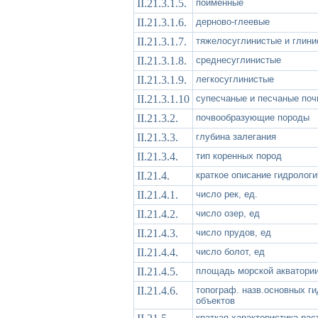
II.21.3.1.5.
пойменные
II.21.3.1.6.
дерново-глеевые
II.21.3.1.7.
тяжелосуглинистые и глини
II.21.3.1.8.
среднесуглинистые
II.21.3.1.9.
легкосуглинистые
II.21.3.1.10
супесчаные и песчаные по
II.21.3.2.
почвообразующие породы
II.21.3.3.
глубина залегания
II.21.3.4.
тип коренных пород
II.21.4.
краткое описание гидрологи
II.21.4.1.
число рек, ед.
II.21.4.2.
число озер, ед
II.21.4.3.
число прудов, ед
II.21.4.4.
число болот, ед
II.21.4.5.
площадь морской акватории
II.21.4.6.
топограф. назв.основных г
объектов
краткая характеристика рас