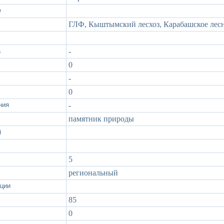
е
ГЛФ, Кыштымский лесхоз, Карабашское лес
а
-
0
-
0
ния
-
памятник природы
)
5
региональный
ации
85
0