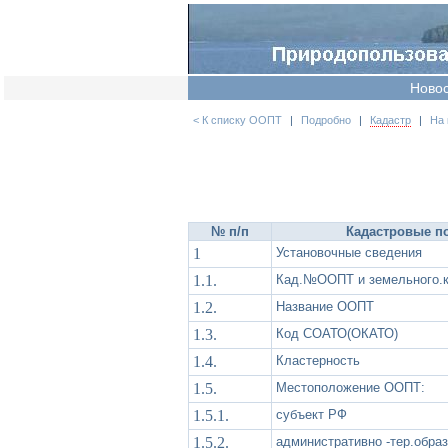
Ново
< К списку ООПТ
|
Подробно
|
Кадастр
|
На 
№ п/п
Кадастровые по
1
Установочные сведения
1.1.
Кад.№ООПТ и земельного.к
1.2.
Название ООПТ
1.3.
Код СОАТО(ОКАТО)
1.4.
Кластерность
1.5.
Местоположение ООПТ:
1.5.1.
субъект РФ
1.5.2.
административно -тер.обра