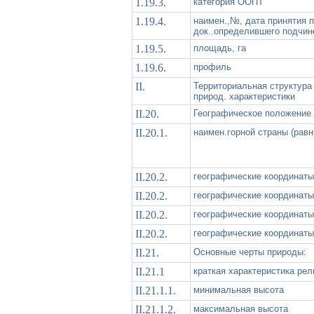
1.19.3.
категория ООПТ
1.19.4.
наимен.,№, дата принятия 
док..определившего подчин
1.19.5.
площадь, га
1.19.6.
профиль
II.
Территориальная структур
природ. характеристики
II.20.
Географическое положение
II.20.1.
наимен.горной страны (равни
II.20.2.
географические координаты
II.20.2.
географические координаты
II.20.2.
географические координаты
II.20.2.
географические координаты
II.21.
Основные черты природы:
II.21.1
краткая характеристика ре
II.21.1.1.
минимальная высота
II.21.1.2.
максимальная высота