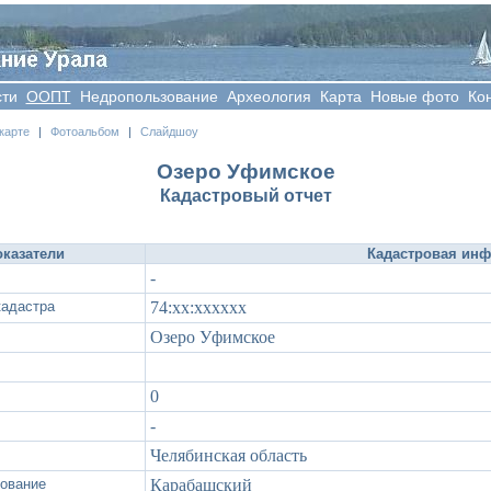
сти
OOПT
Недропользование
Археология
Карта
Новые фото
Ко
карте
|
Фотоальбом
|
Слайдшоу
Озеро Уфимское
Кадастровый отчет
казатели
Кадастровая ин
-
адастра
74:xx:xxxxxx
Озеро Уфимское
0
-
Челябинская область
зование
Карабашский