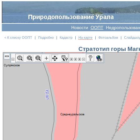
Новости
OOПT
Недропользова
< К списку ООПТ
|
Подробно
|
Кадастр
|
На карте
|
Фотоальбом
|
Слайдшо
Стратотип горы Маг