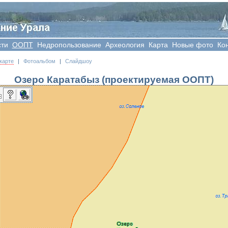
сти
OOПT
Недропользование
Археология
Карта
Новые фото
Ко
карте
|
Фотоальбом
|
Слайдшоу
Озеро Каратабыз (проектируемая ООПТ)