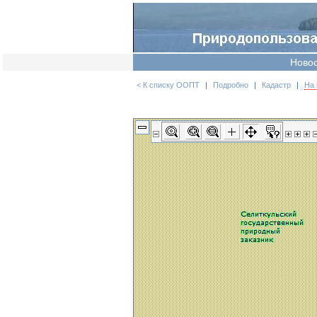
Ново
< К списку ООПТ
|
Подробно
|
Кадастр
|
На 