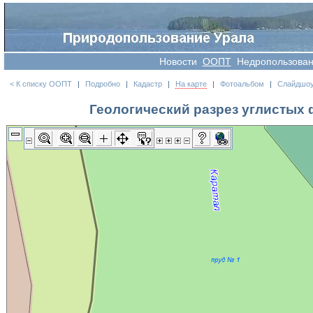
Новости
OOПT
Недропользова
< К списку ООПТ
|
Подробно
|
Кадастр
|
На карте
|
Фотоальбом
|
Слайдшо
Геологический разрез углистых ф