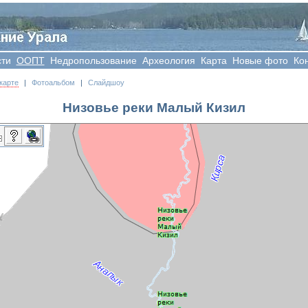
сти
OOПT
Недропользование
Археология
Карта
Новые фото
Ко
карте
|
Фотоальбом
|
Слайдшоу
Низовье реки Малый Кизил