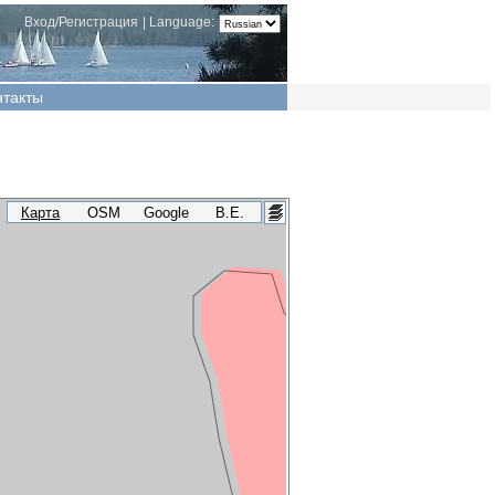
Вход/Регистрация
|
Language:
нтакты