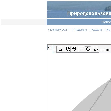
Ново
< К списку ООПТ
|
Подробно
|
Кадастр
|
На 