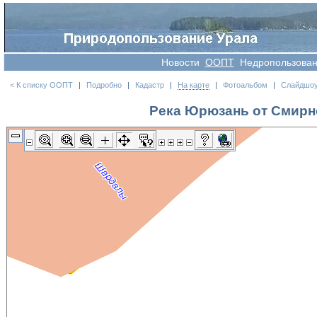
Новости
OOПT
Недропользова
< К списку ООПТ
|
Подробно
|
Кадастр
|
На карте
|
Фотоальбом
|
Слайдшо
Река Юрюзань от Смирно