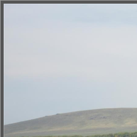
Новости
OOПT
Недропользова
< К списку ООПТ
|
Подробно
|
Кадастр
|
На карте
|
Фотоальбом
|
Слайдшо
Го
© 2011 Инстит