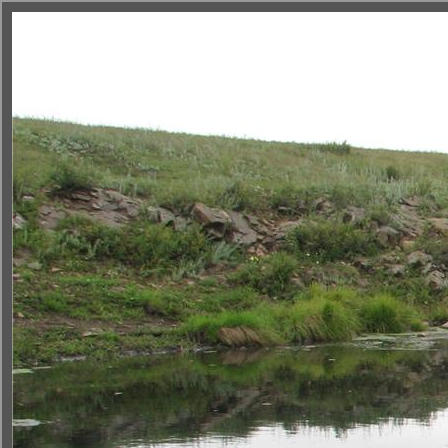
Новости
OOПT
Недропользова
< К списку ООПТ
|
Подробно
|
Кадастр
|
На карте
|
Фотоальбом
|
Слайдшо
Каменный л
© 2011 Инстит