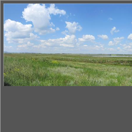
Новости
OOПT
Недропользова
< К списку ООПТ
|
Подробно
|
Кадастр
|
На карте
|
Фотоальбом
|
Слайдшо
Оз
© 2011 Инстит