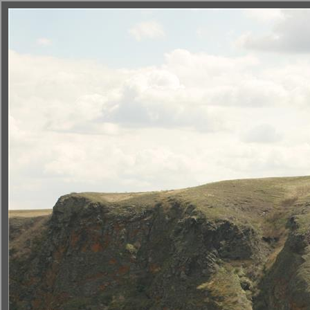
Новости
OOПT
Недропользова
< К списку ООПТ
|
Подробно
|
Кадастр
|
На карте
|
Фотоальбом
|
Слайдшо
Утес
© 2011 Инстит